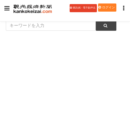
ログイン
購読(紙・電子版)申込