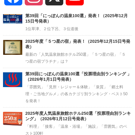
Channel
第39回「にっぽんの温泉100選」発表！（2025年12月
15日号発表）
1位草津、２位下呂、３位道後
2025年度「５つ星の宿」発表！（2025年12月15日号発
表）
最新の「人気温泉旅館ホテル250選」「５つ星の宿」「５
つ星の宿プラチナ」は？
第39回にっぽんの温泉100選「投票理由別ランキング 」
（2026年1月1日号発表）
「雰囲気」「見所・レジャー＆体験」「泉質」「郷土料
理・ご当地グルメ」の各カテゴリ別ランキング・ベスト50
を発表！
2025年度人気温泉旅館ホテル250選「投票理由別ランキ
ング」（2026年1月12日号発表）
「料理」「接客」「温泉・浴場」「施設」「雰囲気」のベ
スト100軒