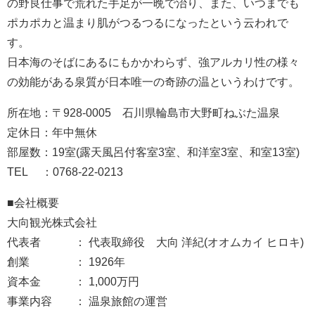
の野良仕事で荒れた手足が一晩で治り、また、いつまでも
ポカポカと温まり肌がつるつるになったという云われで
す。
日本海のそばにあるにもかかわらず、強アルカリ性の様々
の効能がある泉質が日本唯一の奇跡の温というわけです。
所在地：〒928-0005 石川県輪島市大野町ねぶた温泉
定休日：年中無休
部屋数：19室(露天風呂付客室3室、和洋室3室、和室13室)
TEL ：0768-22-0213
■会社概要
大向観光株式会社
代表者 ： 代表取締役 大向 洋紀(オオムカイ ヒロキ)
創業 ： 1926年
資本金 ： 1,000万円
事業内容 ： 温泉旅館の運営