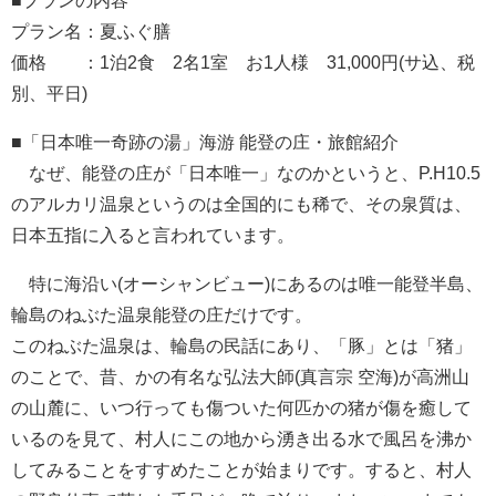
■プランの内容
プラン名：夏ふぐ膳
価格 ：1泊2食 2名1室 お1人様 31,000円(サ込、税
別、平日)
■「日本唯一奇跡の湯」海游 能登の庄・旅館紹介
なぜ、能登の庄が「日本唯一」なのかというと、P.H10.5
のアルカリ温泉というのは全国的にも稀で、その泉質は、
日本五指に入ると言われています。
特に海沿い(オーシャンビュー)にあるのは唯一能登半島、
輪島のねぶた温泉能登の庄だけです。
このねぶた温泉は、輪島の民話にあり、「豚」とは「猪」
のことで、昔、かの有名な弘法大師(真言宗 空海)が高洲山
の山麓に、いつ行っても傷ついた何匹かの猪が傷を癒して
いるのを見て、村人にこの地から湧き出る水で風呂を沸か
してみることをすすめたことが始まりです。すると、村人