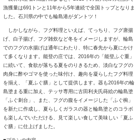
漁獲量は691トンと11年から5年連続で全国トップとなりま
した。石川県の中でも輪島港がダントツ！
しかしながら、フグ料理といえば、てっちり、フグ唐揚
げ、白子揚げ、フグ雑炊など冬をイメージしますが、輪島
でのフグの水揚げは通年にわたり、特に春先から夏にかけ
て多くなります。能登の庄では、2016年の「能登ふぐ重」
に続いて、食欲が落ちる夏をのりきるため、淡白なフグの
肉身に酢やゴマを使った味付け、趣向を凝らしたフグ料理
を揃え、「夏ふぐ膳」として提供します。器も2016年の輪
島塗まる重に加え、テッサ専用に古田利夫氏蒔絵の輪島塗
「ふぐ刺台」、また、フグの腹をイメージした「ふぐ椀」
を新たに作成し、夏らしくガラスの器と輪島塗とのコラボ
も楽しんでいただける、見て楽しい食して美味しい「夏ふ
ぐ膳」に仕上げました。