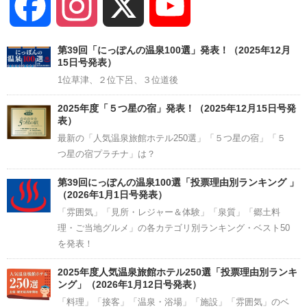
Facebook
Instagram
X
YouTube
Channel
第39回「にっぽんの温泉100選」発表！（2025年12月
15日号発表）
1位草津、２位下呂、３位道後
2025年度「５つ星の宿」発表！（2025年12月15日号発
表）
最新の「人気温泉旅館ホテル250選」「５つ星の宿」「５
つ星の宿プラチナ」は？
第39回にっぽんの温泉100選「投票理由別ランキング 」
（2026年1月1日号発表）
「雰囲気」「見所・レジャー＆体験」「泉質」「郷土料
理・ご当地グルメ」の各カテゴリ別ランキング・ベスト50
を発表！
2025年度人気温泉旅館ホテル250選「投票理由別ランキ
ング」（2026年1月12日号発表）
「料理」「接客」「温泉・浴場」「施設」「雰囲気」のベ