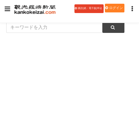
ログイン
購読(紙・電子版)申込