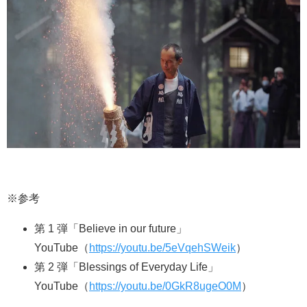
※参考
第 1 弾「Believe in our future」
YouTube（
https://youtu.be/5eVqehSWeik
）
第 2 弾「Blessings of Everyday Life」
YouTube（
https://youtu.be/0GkR8ugeO0M
）