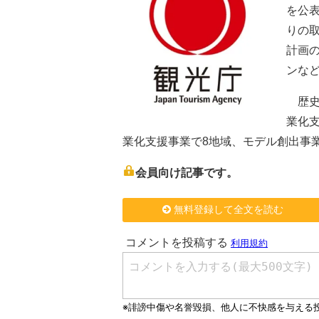
を公
りの
計画
ンな
歴史
業化
業化支援事業で8地域、モデル創出事
会員向け記事です。
無料登録して全文を読む