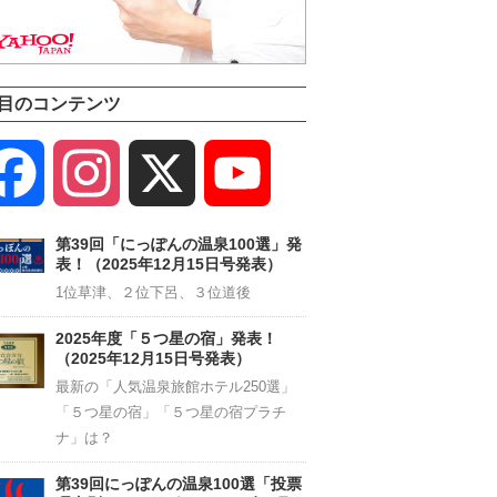
目のコンテンツ
Facebook
Instagram
X
YouTube
Channel
第39回「にっぽんの温泉100選」発
表！（2025年12月15日号発表）
1位草津、２位下呂、３位道後
2025年度「５つ星の宿」発表！
（2025年12月15日号発表）
最新の「人気温泉旅館ホテル250選」
「５つ星の宿」「５つ星の宿プラチ
ナ」は？
第39回にっぽんの温泉100選「投票