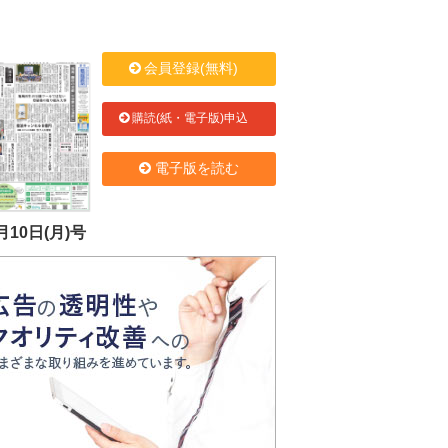
会員登録(無料)
購読(紙・電子版)申込
電子版を読む
月10日(月)号