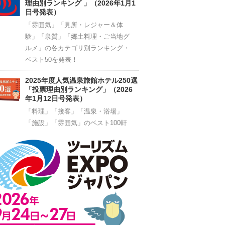
理由別ランキング 」（2026年1月1
日号発表）
「雰囲気」「見所・レジャー＆体
験」「泉質」「郷土料理・ご当地グ
ルメ」の各カテゴリ別ランキング・
ベスト50を発表！
2025年度人気温泉旅館ホテル250選
「投票理由別ランキング」（2026
年1月12日号発表）
「料理」「接客」「温泉・浴場」
「施設」「雰囲気」のベスト100軒