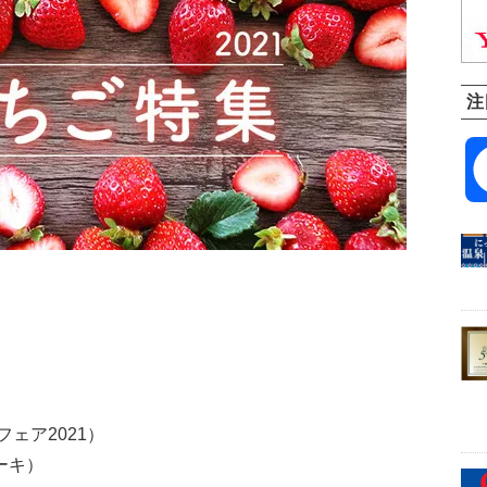
注
ェア2021）
ケーキ）