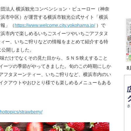
財団法人 横浜観光コンベンション・ビューロー（神奈
横浜市中区）が運営する横浜市観光公式サイト「横浜
情報」（
https://www.welcome.city.yokohama.jp/
）で
横浜市内で楽しめるいちごスイーツやいちごアフタヌ
ティー、いちご狩りなどの情報をまとめて紹介する特
)に公開しました。
 味だけでなくその見た目から、ＳＮＳ映えすること
イーツの季節がやってきました。旬のこの時期にしか
8
アフタヌーンティー、いちご狩りなど、横浜市内のい
イクアウトやおひとり様でも楽しめるメニューもある
ottopics/strawberry/