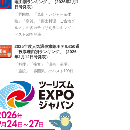
理由別ランキング 」（2026年1月1
日号発表）
「雰囲気」「見所・レジャー＆体
験」「泉質」「郷土料理・ご当地グ
ルメ」の各カテゴリ別ランキング・
ベスト50を発表！
2025年度人気温泉旅館ホテル250選
「投票理由別ランキング」（2026
年1月12日号発表）
「料理」「接客」「温泉・浴場」
「施設」「雰囲気」のベスト100軒