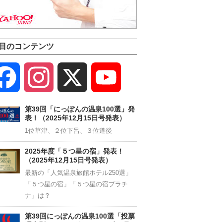
目のコンテンツ
Facebook
Instagram
X
YouTube
Channel
第39回「にっぽんの温泉100選」発
表！（2025年12月15日号発表）
1位草津、２位下呂、３位道後
2025年度「５つ星の宿」発表！
（2025年12月15日号発表）
最新の「人気温泉旅館ホテル250選」
「５つ星の宿」「５つ星の宿プラチ
ナ」は？
第39回にっぽんの温泉100選「投票