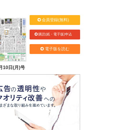
会員登録(無料)
購読(紙・電子版)申込
電子版を読む
月10日(月)号