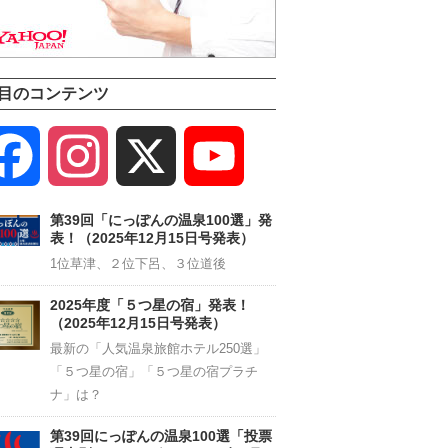
目のコンテンツ
Facebook
Instagram
X
YouTube
Channel
第39回「にっぽんの温泉100選」発
表！（2025年12月15日号発表）
1位草津、２位下呂、３位道後
2025年度「５つ星の宿」発表！
（2025年12月15日号発表）
最新の「人気温泉旅館ホテル250選」
「５つ星の宿」「５つ星の宿プラチ
ナ」は？
第39回にっぽんの温泉100選「投票