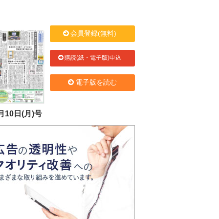
会員登録(無料)
購読(紙・電子版)申込
電子版を読む
月10日(月)号