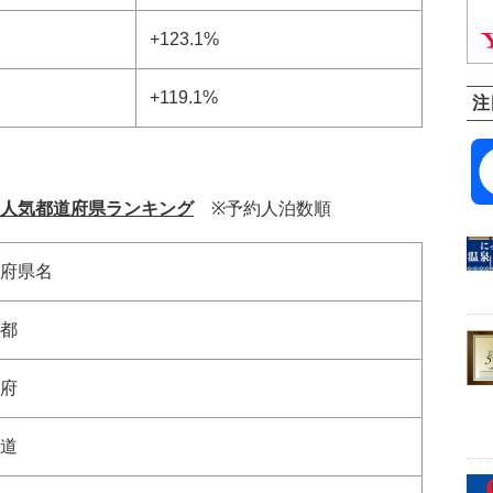
+123.1%
+119.1%
注
 人気都道府県ランキング
※予約人泊数順
府県名
都
府
道