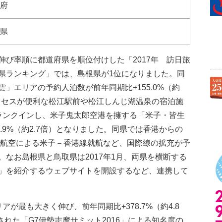
府
県
伸び率順に都道府県を順位付けした「2017年 訪日旅
県ランキング」では、島根県が1位になりました。同
」エリアの予約人泊数が前年同期比+155.0%（約
アクセスが便利な松江駅前や松江しんじ湖温泉の宿泊施
ランクインし、米子鬼太郎空港を擁する「米子・皆生
.9%（約2.7倍）となりました。同県では香港からの
香港航空による米子－香港線就航など、国際線の拡充が予
なお島根県と鳥取県は2017年1月、両県を横断する
」を紹介するウェブサイトを開設するなど、連携して
が最も大きく伸び、前年同期比+378.7%（約4.8
された「G7伊勢志摩サミット2016」による知名度の