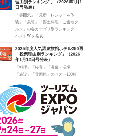
理由別ランキング 」（2026年1月1
日号発表）
「雰囲気」「見所・レジャー＆体
験」「泉質」「郷土料理・ご当地グ
ルメ」の各カテゴリ別ランキング・
ベスト50を発表！
2025年度人気温泉旅館ホテル250選
「投票理由別ランキング」（2026
年1月12日号発表）
「料理」「接客」「温泉・浴場」
「施設」「雰囲気」のベスト100軒