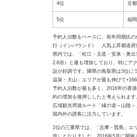
4位
京都
5位
福岡
予約人泊数をベースに、前年同期比の
行（インバウンド） 人気上昇都道府
県内では、「松江・玉造・安来・奥出雲
2.6倍）と最も増加しており、特に
設が好調です。隣県の鳥取県は3位に
温泉・大山」エリアが最も伸びて+166
予約人泊数が最も多く、2016年の
約の増加を後押ししたと考えられます。
広域観光周遊ルート「縁の道～山陰～
国内外の誘客に注力しています。
2位の三重県では、「志摩・賢島」エリア
倍）となりました。2016年5月に開催