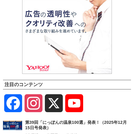
注目のコンテンツ
Facebook
Instagram
X
YouTube
Channel
第39回「にっぽんの温泉100選」発表！（2025年12月
15日号発表）