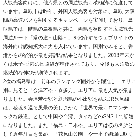
人観光客向けに、他府県との周遊観光も積極的に促進して
います。鳥取市は昨年、外国人観光客を対象に、鳥取-大阪
間の高速バスを割引するキャンペーンを実施しており、鳥
取県では、隣県の島根県と共に、両県を横断する広域観光
周遊ルート「縁の道～山陰～」を紹介するウェブサイトの
海外向け認知拡大に力を入れています。国別でみると、香
港からの宿泊が最も好調な結果となりました。2018年末か
らは米子-香港の国際線が増便されており、今後も人泊数の
継続的な伸びが期待されます。
2位の福島県は、前年のランキング圏外から躍進し、エリア
別に見ると「会津若松・喜多方」エリアに最も人気が集ま
りました。会津若松駅と新潟県の小出駅を結ぶJR只見線
は、秘境を巡る風景の美しさから「世界で最もロマンティ
ックな鉄道」として中国や台湾、タイなどのSNS上で話題
になりました。また「福島・二本松」エリアは桜の名所と
して近年注目を集め、「花見山公園」や一本で絢爛に咲く