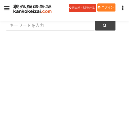
ログイン
購読(紙・電子版)申込