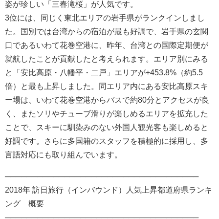
姿が珍しい「三春滝桜」が人気です。
3位には、同じく東北エリアの岩手県がランクインしまし
た。国別では台湾からの宿泊が最も好調で、岩手県の玄関
口であるいわて花巻空港に、昨年、台湾との国際定期便が
就航したことが貢献したと考えられます。エリア別にみる
と「安比高原・八幡平・二戸」エリアが+453.8%（約5.5
倍）と最も上昇しました。同エリア内にある安比高原スキ
ー場は、いわて花巻空港からバスで約80分とアクセスが良
く、またソリやチューブ滑りが楽しめるエリアを拡充した
ことで、スキーに馴染みのない外国人観光客も楽しめると
好調です。さらに多国籍のスタッフを積極的に採用し、多
言語対応にも取り組んでいます。
────────────────────────────────────
2018年 訪日旅行（インバウンド）人気上昇都道府県ランキ
ング 概要
────────────────────────────────────