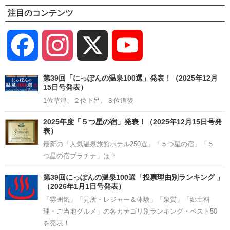
注目のコンテンツ
Facebook
Instagram
X
YouTube
Channel
第39回「にっぽんの温泉100選」発表！（2025年12月
15日号発表）
1位草津、２位下呂、３位道後
2025年度「５つ星の宿」発表！（2025年12月15日号発
表）
最新の「人気温泉旅館ホテル250選」「５つ星の宿」「５
つ星の宿プラチナ」は？
第39回にっぽんの温泉100選「投票理由別ランキング 」
（2026年1月1日号発表）
「雰囲気」「見所・レジャー＆体験」「泉質」「郷土料
理・ご当地グルメ」の各カテゴリ別ランキング・ベスト50
を発表！