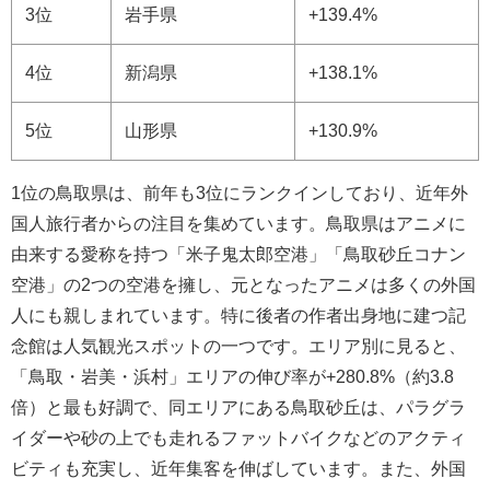
3位
岩手県
+139.4%
4位
新潟県
+138.1%
5位
山形県
+130.9%
1位の鳥取県は、前年も3位にランクインしており、近年外
国人旅行者からの注目を集めています。鳥取県はアニメに
由来する愛称を持つ「米子鬼太郎空港」「鳥取砂丘コナン
空港」の2つの空港を擁し、元となったアニメは多くの外国
人にも親しまれています。特に後者の作者出身地に建つ記
念館は人気観光スポットの一つです。エリア別に見ると、
「鳥取・岩美・浜村」エリアの伸び率が+280.8%（約3.8
倍）と最も好調で、同エリアにある鳥取砂丘は、パラグラ
イダーや砂の上でも走れるファットバイクなどのアクティ
ビティも充実し、近年集客を伸ばしています。また、外国