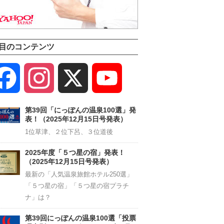
目のコンテンツ
Facebook
Instagram
X
YouTube
Channel
第39回「にっぽんの温泉100選」発
表！（2025年12月15日号発表）
1位草津、２位下呂、３位道後
2025年度「５つ星の宿」発表！
（2025年12月15日号発表）
最新の「人気温泉旅館ホテル250選」
「５つ星の宿」「５つ星の宿プラチ
ナ」は？
第39回にっぽんの温泉100選「投票