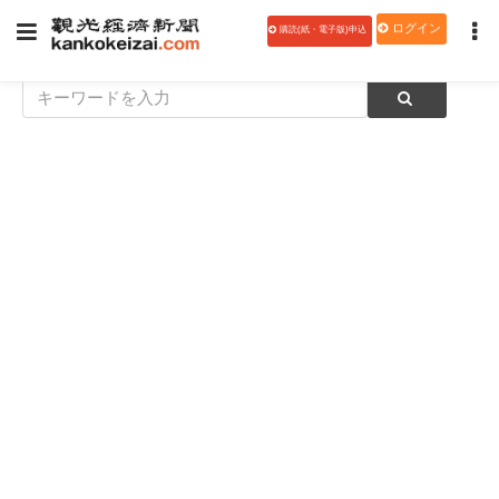
ログイン
購読(紙・電子版)申込