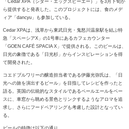
「Cedar XPA（シダー・エックスピーエー）」を3月下旬か
ら提供すると発表した。このプロジェクトには、食のメデ
ィア「dancyu」も参加している。
Cedar XPAは、浅草から東武日光・鬼怒川温泉駅を結ぶ特
急「スペーシアX」の1号車にあるカフェカウンター
「GOEN CAFÉ SPACIA X」で提供される。このビールは、
日光の象徴である「日光杉」からインスピレーションを得
て開発された。
コエドブルワリーの醸造担当者である伊藤光弥氏は、「日
光への旅を演出するビール」を目指してレシピを作ったと
語る。英国の伝統的なスタイルであるペールエールをベー
スに、車窓から眺める景色とリンクするようなアロマを追
求し、さらにフードペアリングも考慮した設計となってい
る。
ビールの特徴は以下の通り.