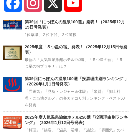
Facebook
Instagram
X
YouTube
Channel
第39回「にっぽんの温泉100選」発表！（2025年12月
15日号発表）
1位草津、２位下呂、３位道後
2025年度「５つ星の宿」発表！（2025年12月15日号発
表）
最新の「人気温泉旅館ホテル250選」「５つ星の宿」「５
つ星の宿プラチナ」は？
第39回にっぽんの温泉100選「投票理由別ランキング 」
（2026年1月1日号発表）
「雰囲気」「見所・レジャー＆体験」「泉質」「郷土料
理・ご当地グルメ」の各カテゴリ別ランキング・ベスト50
を発表！
2025年度人気温泉旅館ホテル250選「投票理由別ランキ
ング」（2026年1月12日号発表）
「料理」「接客」「温泉・浴場」「施設」「雰囲気」のベ