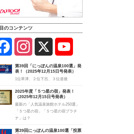
目のコンテンツ
Facebook
Instagram
X
YouTube
Channel
第39回「にっぽんの温泉100選」発
表！（2025年12月15日号発表）
1位草津、２位下呂、３位道後
2025年度「５つ星の宿」発表！
（2025年12月15日号発表）
最新の「人気温泉旅館ホテル250選」
「５つ星の宿」「５つ星の宿プラチ
ナ」は？
第39回にっぽんの温泉100選「投票