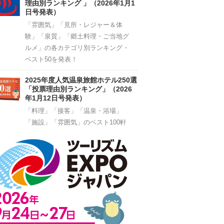
理由別ランキング 」（2026年1月1
日号発表）
「雰囲気」「見所・レジャー＆体
験」「泉質」「郷土料理・ご当地グ
ルメ」の各カテゴリ別ランキング・
ベスト50を発表！
2025年度人気温泉旅館ホテル250選
「投票理由別ランキング」（2026
年1月12日号発表）
「料理」「接客」「温泉・浴場」
「施設」「雰囲気」のベスト100軒