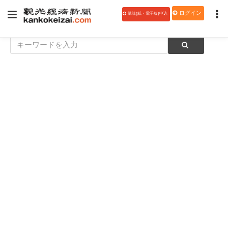
ログイン
購読(紙・電子版)申込