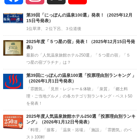
Channel
第39回「にっぽんの温泉100選」発表！（2025年12月
15日号発表）
1位草津、２位下呂、３位道後
2025年度「５つ星の宿」発表！（2025年12月15日号発
表）
最新の「人気温泉旅館ホテル250選」「５つ星の宿」「５
つ星の宿プラチナ」は？
第39回にっぽんの温泉100選「投票理由別ランキング 」
（2026年1月1日号発表）
「雰囲気」「見所・レジャー＆体験」「泉質」「郷土料
理・ご当地グルメ」の各カテゴリ別ランキング・ベスト50
を発表！
2025年度人気温泉旅館ホテル250選「投票理由別ランキ
ング」（2026年1月12日号発表）
「料理」「接客」「温泉・浴場」「施設」「雰囲気」のベ
スト100軒