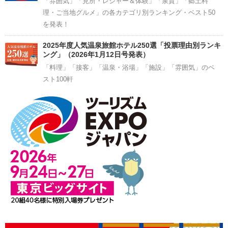
「雰囲気」「見所・レジャー＆体験」「泉質」「郷土料
理・ご当地グルメ」の各カテゴリ別ランキング・ベスト50
を発表！
2025年度人気温泉旅館ホテル250選「投票理由別ランキ
ング」（2026年1月12日号発表）
「料理」「接客」「温泉・浴場」「施設」「雰囲気」のベ
スト100軒