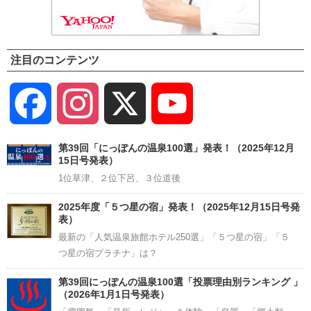
注目のコンテンツ
Facebook
Instagram
X
YouTube
Channel
第39回「にっぽんの温泉100選」発表！（2025年12月
15日号発表）
1位草津、２位下呂、３位道後
2025年度「５つ星の宿」発表！（2025年12月15日号発
表）
最新の「人気温泉旅館ホテル250選」「５つ星の宿」「５
つ星の宿プラチナ」は？
第39回にっぽんの温泉100選「投票理由別ランキング 」
（2026年1月1日号発表）