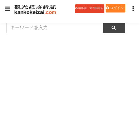
ログイン
購読(紙・電子版)申込