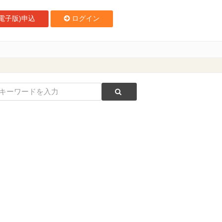
電子版)申込
ログイン
」内に開設