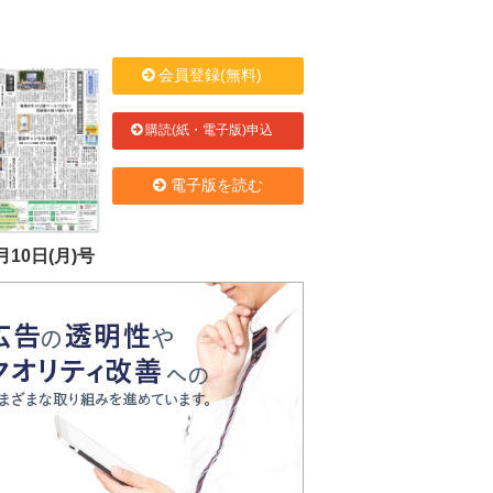
会員登録(無料)
購読(紙・電子版)申込
電子版を読む
月10日(月)号