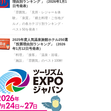
理由別ランキング 」（2026年1月1
日号発表）
「雰囲気」「見所・レジャー＆体
験」「泉質」「郷土料理・ご当地グ
ルメ」の各カテゴリ別ランキング・
ベスト50を発表！
2025年度人気温泉旅館ホテル250選
「投票理由別ランキング」（2026
年1月12日号発表）
「料理」「接客」「温泉・浴場」
「施設」「雰囲気」のベスト100軒