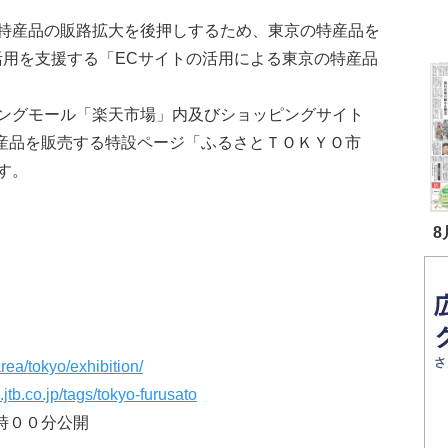
特産品の販路拡大を後押しするため、東京の特産品を
活用を支援する「ECサイトの活用による東京の特産品
ングモール「楽天市場」内及びショッピングサイト
特産品を販売する特設ページ「ふるさとＴＯＫＹＯ市
す。
8
area/tokyo/exhibition/
.jtb.co.jp/tags/tokyo-furusato
時００分公開