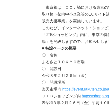
東京都は、コロナ禍における東京の
取り扱う都内中小企業等のECサイト
販売支援事業」を実施しています。
このたび、インターネット・ショッピ
「JTBショッピング」内に、東京の
場」を開設しますので、お知らせしま
■ 特設ページの概要
〇 名称
ふるさとＴＯＫＹＯ市場
〇 開設日
令和３年２月２６日（金）
〇 開設場所
楽天市場内
https://event.rakuten.co.jp/
ＪＴＢショッピング内
https://shopping
※令和３年２月２６日（金）午前１０