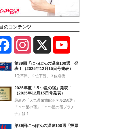
目のコンテンツ
Facebook
Instagram
X
YouTube
Channel
第39回「にっぽんの温泉100選」発
表！（2025年12月15日号発表）
1位草津、２位下呂、３位道後
2025年度「５つ星の宿」発表！
（2025年12月15日号発表）
最新の「人気温泉旅館ホテル250選」
「５つ星の宿」「５つ星の宿プラチ
ナ」は？
第39回にっぽんの温泉100選「投票