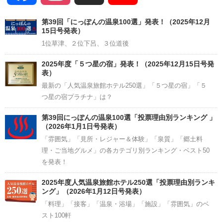
Channel
第39回「にっぽんの温泉100選」発表！（2025年12月
15日号発表）
1位草津、２位下呂、３位道後
2025年度「５つ星の宿」発表！（2025年12月15日号発
表）
最新の「人気温泉旅館ホテル250選」「５つ星の宿」「５
つ星の宿プラチナ」は？
第39回にっぽんの温泉100選「投票理由別ランキング 」
（2026年1月1日号発表）
「雰囲気」「見所・レジャー＆体験」「泉質」「郷土料
理・ご当地グルメ」の各カテゴリ別ランキング・ベスト50
を発表！
2025年度人気温泉旅館ホテル250選「投票理由別ランキ
ング」（2026年1月12日号発表）
「料理」「接客」「温泉・浴場」「施設」「雰囲気」のベ
スト100軒