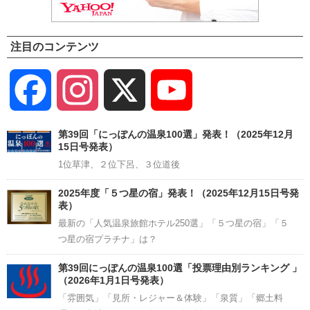
注目のコンテンツ
Facebook
Instagram
X
YouTube
Channel
第39回「にっぽんの温泉100選」発表！（2025年12月
15日号発表）
1位草津、２位下呂、３位道後
2025年度「５つ星の宿」発表！（2025年12月15日号発
表）
最新の「人気温泉旅館ホテル250選」「５つ星の宿」「５
つ星の宿プラチナ」は？
第39回にっぽんの温泉100選「投票理由別ランキング 」
（2026年1月1日号発表）
「雰囲気」「見所・レジャー＆体験」「泉質」「郷土料