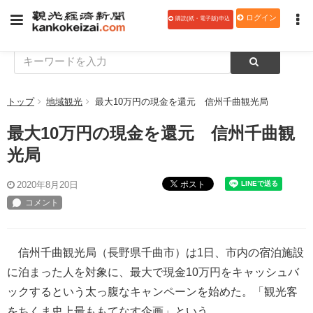
ログイン
購読(紙・電子版)申込
トップ
地域観光
最大10万円の現金を還元 信州千曲観光局
最大10万円の現金を還元 信州千曲観
光局
ポスト
2020年8月20日
信州千曲観光局（長野県千曲市）は1日、市内の宿泊施設
に泊まった人を対象に、最大で現金10万円をキャッシュバ
ックするという太っ腹なキャンペーンを始めた。「観光客
をちくま史上最ももてなす企画」という。