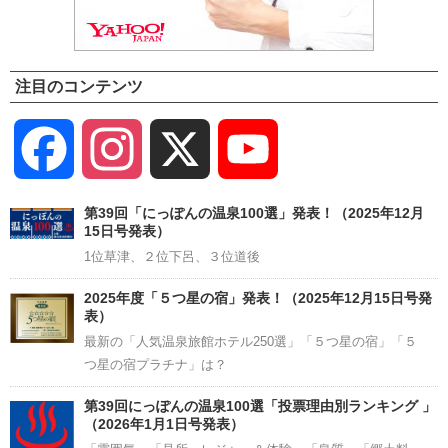
注目のコンテンツ
Facebook
Instagram
X
YouTube
Channel
第39回「にっぽんの温泉100選」発表！（2025年12月
15日号発表）
1位草津、２位下呂、３位道後
2025年度「５つ星の宿」発表！（2025年12月15日号発
表）
最新の「人気温泉旅館ホテル250選」「５つ星の宿」「５
つ星の宿プラチナ」は？
第39回にっぽんの温泉100選「投票理由別ランキング 」
（2026年1月1日号発表）