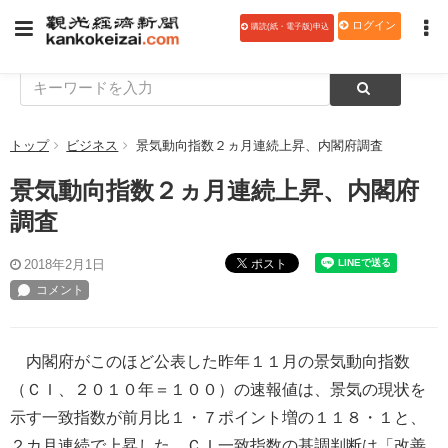
ログイン
購読(紙・電子版)申込
トップ
ビジネス
景気動向指数２ヵ月連続上昇、内閣府調査
景気動向指数２ヵ月連続上昇、内閣府
調査
ポスト
2018年2月1日
内閣府がこのほど公表した昨年１１月の景気動向指数
（ＣＩ、２０１０年＝１００）の速報値は、景気の現状を
示す一致指数が前月比１・７ポイント増の１１８・１と、
２カ月連続で上昇した。ＣＩ一致指数の基調判断は「改善