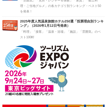
「雰囲気」「見所・レジャー＆体験」「泉質」「郷土料
理・ご当地グルメ」の各カテゴリ別ランキング・ベスト50
を発表！
2025年度人気温泉旅館ホテル250選「投票理由別ランキ
ング」（2026年1月12日号発表）
「料理」「接客」「温泉・浴場」「施設」「雰囲気」のベ
スト100軒