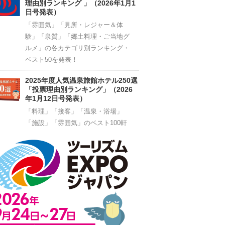
理由別ランキング 」（2026年1月1
日号発表）
「雰囲気」「見所・レジャー＆体
験」「泉質」「郷土料理・ご当地グ
ルメ」の各カテゴリ別ランキング・
ベスト50を発表！
2025年度人気温泉旅館ホテル250選
「投票理由別ランキング」（2026
年1月12日号発表）
「料理」「接客」「温泉・浴場」
「施設」「雰囲気」のベスト100軒