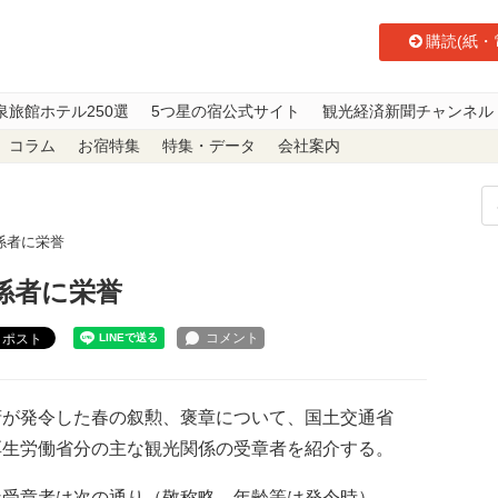
購読(紙・
泉旅館ホテル250選
5つ星の宿公式サイト
観光経済新聞チャンネル
コラム
お宿特集
特集・データ
会社案内
係者に栄誉
係者に栄誉
ポスト
が発令した春の叙勲、褒章について、国土交通省
厚生労働省分の主な観光関係の受章者を紹介する。
受章者は次の通り（敬称略、年齢等は発令時）。