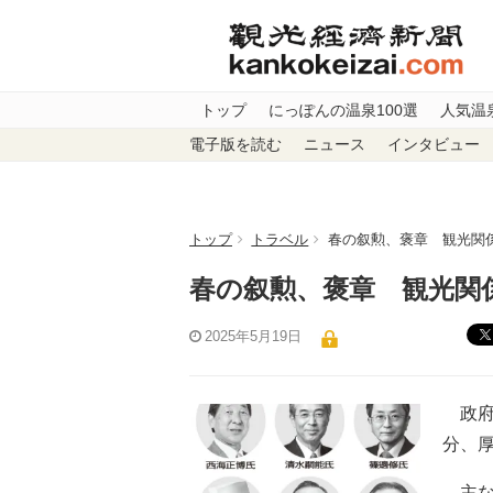
トップ
にっぽんの温泉100選
人気温
電子版を読む
ニュース
インタビュー
トップ
トラベル
春の叙勲、褒章 観光関
春の叙勲、褒章 観光関
2025年5月19日
政府
分、
主な