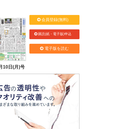
会員登録(無料)
購読(紙・電子版)申込
電子版を読む
月10日(月)号