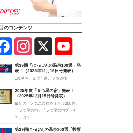
目のコンテンツ
Facebook
Instagram
X
YouTube
Channel
第39回「にっぽんの温泉100選」発
表！（2025年12月15日号発表）
1位草津、２位下呂、３位道後
2025年度「５つ星の宿」発表！
（2025年12月15日号発表）
最新の「人気温泉旅館ホテル250選」
「５つ星の宿」「５つ星の宿プラチ
ナ」は？
第39回にっぽんの温泉100選「投票