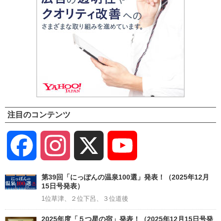
注目のコンテンツ
Facebook
Instagram
X
YouTube
Channel
第39回「にっぽんの温泉100選」発表！（2025年12月
15日号発表）
1位草津、２位下呂、３位道後
2025年度「５つ星の宿」発表！（2025年12月15日号発