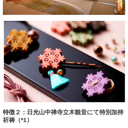
特徴２：日光山中禅寺立木観音にて特別加持
祈祷（*1）