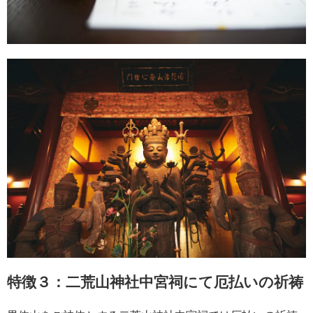
特徴３：二荒山神社中宮祠にて厄払いの祈祷