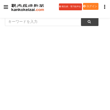
ログイン
購読(紙・電子版)申込