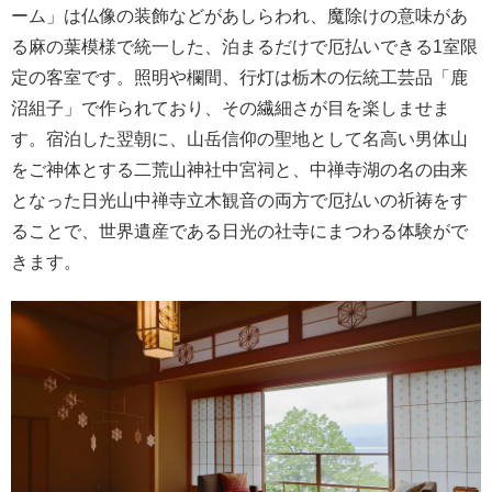
ーム」は仏像の装飾などがあしらわれ、魔除けの意味があ
る麻の葉模様で統一した、泊まるだけで厄払いできる1室限
定の客室です。照明や欄間、行灯は栃木の伝統工芸品「鹿
沼組子」で作られており、その繊細さが目を楽しませま
す。宿泊した翌朝に、山岳信仰の聖地として名高い男体山
をご神体とする二荒山神社中宮祠と、中禅寺湖の名の由来
となった日光山中禅寺立木観音の両方で厄払いの祈祷をす
ることで、世界遺産である日光の社寺にまつわる体験がで
きます。