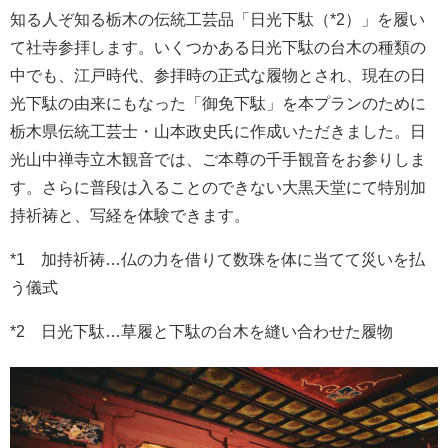
知る人ぞ知る栃木の伝統工芸品「日光下駄（*2）」を履い
て社寺参拝します。いくつかある日光下駄の台木の種類の
中でも、江戸時代、参拝時の正式な履物とされ、現在の日
光下駄の由来にもなった「御免下駄」を本プランのために
栃木県伝統工芸士・山本政史氏に作成いただきました。日
光山中禅寺立木観音では、ご本尊の千手観音をお参りしま
す。さらに普段は入ることのできない大黒天堂にて特別加
持祈祷と、写経を体験できます。
*1 加持祈祷…仏の力を借りて数珠を体に当てて災いを払
う儀式
*2 日光下駄…草履と下駄の台木を縫い合わせた履物