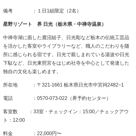
備考 ：１日1組限定（2名）
星野リゾート 界 日光（栃木県・中禅寺温泉）
中禅寺湖に面した鹿沼組子、日光彫など栃木の伝統工芸品
を活かした客室やライブラリーなど、職人のこだわりを随
所に感じられる宿です。日光で親しまれている湯波や日光
下駄など、日光東照宮をはじめ社寺を中心として発達した
独自の文化も楽しめます。
所在地 ：〒321-1661 栃木県日光市中宮祠2482−1
電話 ：0570-073-022（界予約センター）
客室数 ：33室・チェックイン：15:00／チェックアウ
ト：12:00
料金 ：22,000円〜