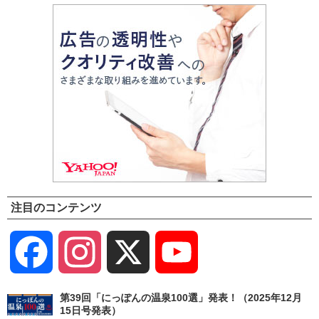
注目のコンテンツ
Facebook
Instagram
X
YouTube
Channel
第39回「にっぽんの温泉100選」発表！（2025年12月
15日号発表）