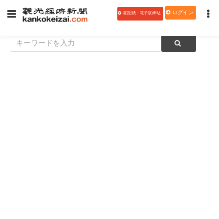
ログイン
購読(紙・電子版)申込