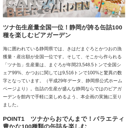
ツナ缶生産量全国一位！静岡が誇る缶詰100
種を楽しむビアガーデン
海に囲われている静岡県では、きはだまぐろとかつおの漁
獲量・産出額が全国一位です。そして、そこから作られる
「ツナ缶」生産量は、まぐろが年間23,548.5トンで全国シ
ェア99%、かつおに関しては9,516トンで100%と驚異の数
字となっています。（平成29年データ、静岡県公式ホーム
ページより）。缶詰の生産が盛んな静岡ならではのビアガ
ーデンを館内で手軽に楽しめるよう、本企画の実施に至り
ました。
POINT1 ツナからおでんまで！バラエティ
豊かな100種類の缶詰を楽しむ