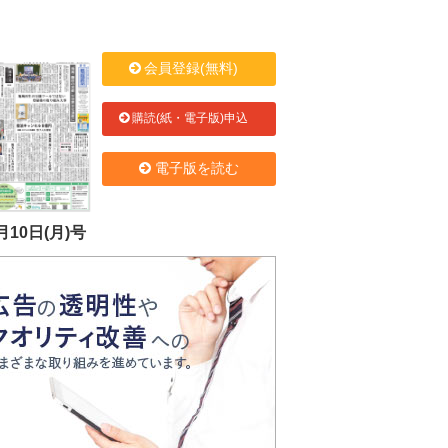
会員登録(無料)
購読(紙・電子版)申込
電子版を読む
月10日(月)号