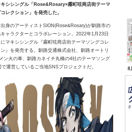
キシシングル「Rose&Rosary×霧町呟商店街テーマ
グコレクション」を発売した。
出身のアーティストSION(Rose&Rosary)が釧路市の
キャラクターとコラボレーション。2022年1月23日
）にマキシシングル『霧町呟商店街テーマソングコレ
ョン』を発売する。釧路交通株式会社、釧路オートリ
メン火の車、釧路カネイチ丸橋の4社のテーマソング
同で運営しているご当地SNSプロジェクトだ。
8