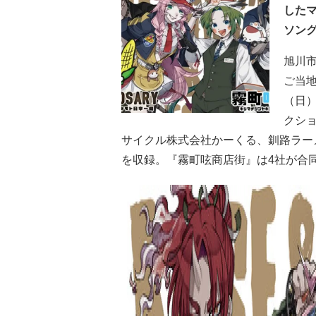
したマ
ソン
旭川市
ご当地
（日
クシ
サイクル株式会社かーくる、釧路ラー
を収録。『霧町呟商店街』は4社が合