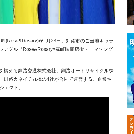
Rose&Rosary)が1月23日、釧路市のご当地キャラ
グル『Rose&Rosary×霧町呟商店街テーマソング
を構える釧路交通株式会社、釧路オートリサイクル株
、釧路カネイチ丸橋の4社が合同で運営する、企業キ
ロジェクト。