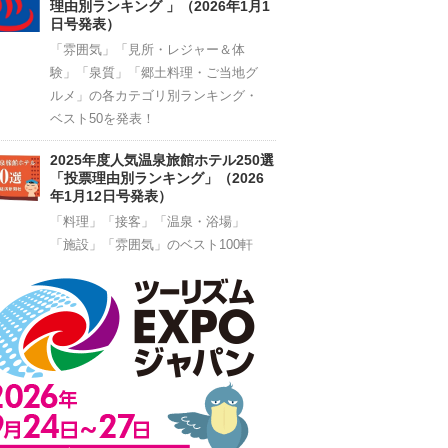
理由別ランキング 」（2026年1月1
日号発表）
「雰囲気」「見所・レジャー＆体
験」「泉質」「郷土料理・ご当地グ
ルメ」の各カテゴリ別ランキング・
ベスト50を発表！
2025年度人気温泉旅館ホテル250選
「投票理由別ランキング」（2026
年1月12日号発表）
「料理」「接客」「温泉・浴場」
「施設」「雰囲気」のベスト100軒