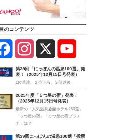
目のコンテンツ
Facebook
Instagram
X
YouTube
Channel
第39回「にっぽんの温泉100選」発
表！（2025年12月15日号発表）
1位草津、２位下呂、３位道後
2025年度「５つ星の宿」発表！
（2025年12月15日号発表）
最新の「人気温泉旅館ホテル250選」
「５つ星の宿」「５つ星の宿プラチ
ナ」は？
第39回にっぽんの温泉100選「投票