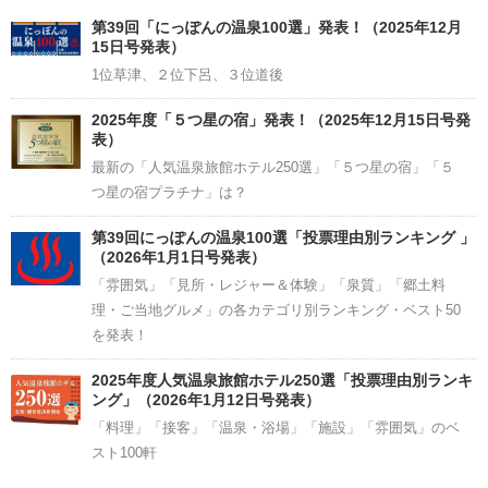
Channel
第39回「にっぽんの温泉100選」発表！（2025年12月
15日号発表）
1位草津、２位下呂、３位道後
2025年度「５つ星の宿」発表！（2025年12月15日号発
表）
最新の「人気温泉旅館ホテル250選」「５つ星の宿」「５
つ星の宿プラチナ」は？
第39回にっぽんの温泉100選「投票理由別ランキング 」
（2026年1月1日号発表）
「雰囲気」「見所・レジャー＆体験」「泉質」「郷土料
理・ご当地グルメ」の各カテゴリ別ランキング・ベスト50
を発表！
2025年度人気温泉旅館ホテル250選「投票理由別ランキ
ング」（2026年1月12日号発表）
「料理」「接客」「温泉・浴場」「施設」「雰囲気」のベ
スト100軒