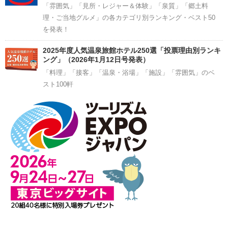
「雰囲気」「見所・レジャー＆体験」「泉質」「郷土料
理・ご当地グルメ」の各カテゴリ別ランキング・ベスト50
を発表！
2025年度人気温泉旅館ホテル250選「投票理由別ランキ
ング」（2026年1月12日号発表）
「料理」「接客」「温泉・浴場」「施設」「雰囲気」のベ
スト100軒