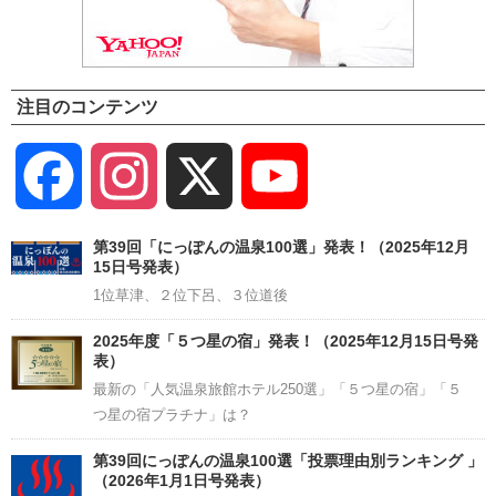
注目のコンテンツ
Facebook
Instagram
X
YouTube
Channel
第39回「にっぽんの温泉100選」発表！（2025年12月
15日号発表）
1位草津、２位下呂、３位道後
2025年度「５つ星の宿」発表！（2025年12月15日号発
表）
最新の「人気温泉旅館ホテル250選」「５つ星の宿」「５
つ星の宿プラチナ」は？
第39回にっぽんの温泉100選「投票理由別ランキング 」
（2026年1月1日号発表）