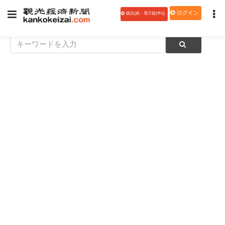
ログイン
購読(紙・電子版)申込