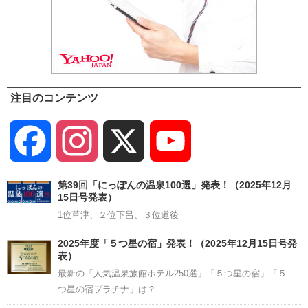
注目のコンテンツ
Facebook
Instagram
X
YouTube
Channel
第39回「にっぽんの温泉100選」発表！（2025年12月
15日号発表）
1位草津、２位下呂、３位道後
2025年度「５つ星の宿」発表！（2025年12月15日号発
表）
最新の「人気温泉旅館ホテル250選」「５つ星の宿」「５
つ星の宿プラチナ」は？