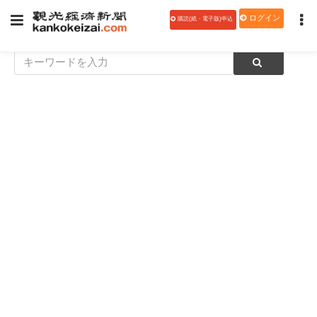
ログイン
購読(紙・電子版)申込