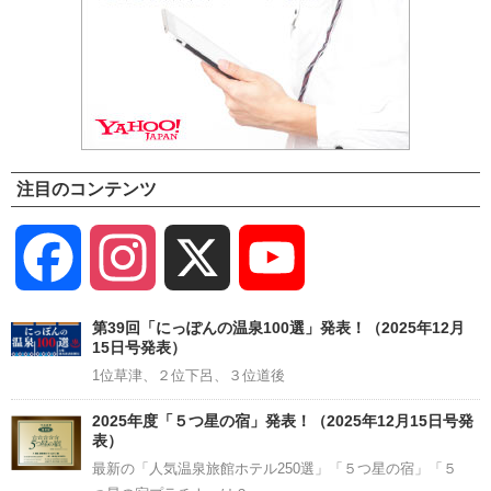
注目のコンテンツ
Facebook
Instagram
X
YouTube
Channel
第39回「にっぽんの温泉100選」発表！（2025年12月
15日号発表）
1位草津、２位下呂、３位道後
2025年度「５つ星の宿」発表！（2025年12月15日号発
表）
最新の「人気温泉旅館ホテル250選」「５つ星の宿」「５