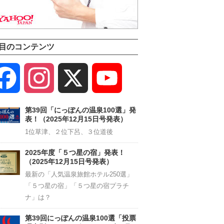
目のコンテンツ
Facebook
Instagram
X
YouTube
Channel
第39回「にっぽんの温泉100選」発
表！（2025年12月15日号発表）
1位草津、２位下呂、３位道後
2025年度「５つ星の宿」発表！
（2025年12月15日号発表）
最新の「人気温泉旅館ホテル250選」
「５つ星の宿」「５つ星の宿プラチ
ナ」は？
第39回にっぽんの温泉100選「投票