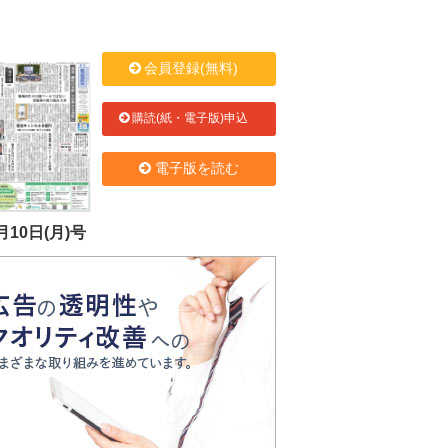
会員登録(無料)
購読(紙・電子版)申込
電子版を読む
月10日(月)号