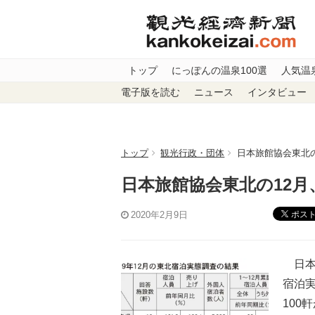
トップ
にっぽんの温泉100選
人気温
電子版を読む
ニュース
インタビュー
トップ
観光行政・団体
日本旅館協会東北
日本旅館協会東北の12
ポス
2020年2月9日
日本旅
宿泊
100