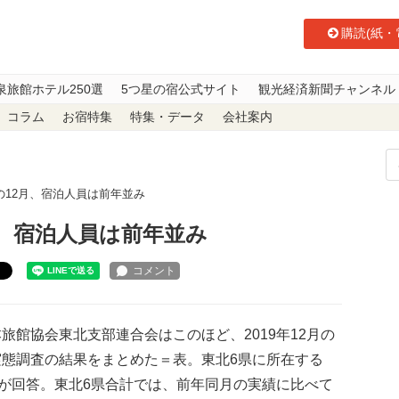
購読(紙・
泉旅館ホテル250選
5つ星の宿公式サイト
観光経済新聞チャンネル
コラム
お宿特集
特集・データ
会社案内
の12月、宿泊人員は前年並み
月、宿泊人員は前年並み
ト
館協会東北支部連合会はこのほど、2019年12月の
実態調査の結果をまとめた＝表。東北6県に所在する
軒が回答。東北6県合計では、前年同月の実績に比べて