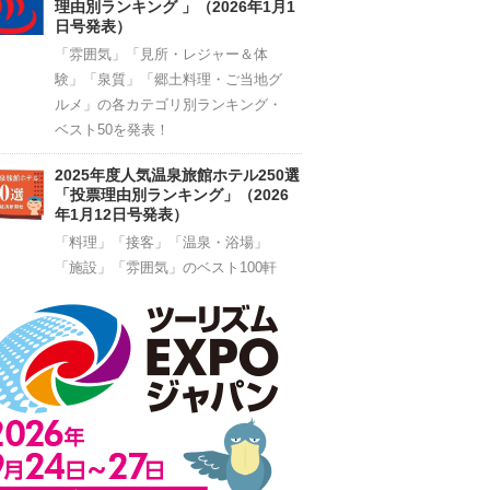
理由別ランキング 」（2026年1月1
日号発表）
「雰囲気」「見所・レジャー＆体
験」「泉質」「郷土料理・ご当地グ
ルメ」の各カテゴリ別ランキング・
ベスト50を発表！
2025年度人気温泉旅館ホテル250選
「投票理由別ランキング」（2026
年1月12日号発表）
「料理」「接客」「温泉・浴場」
「施設」「雰囲気」のベスト100軒