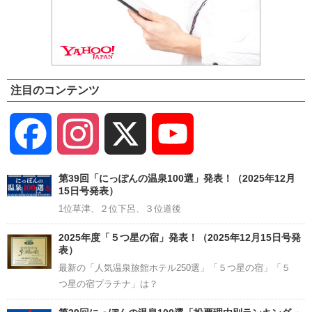
注目のコンテンツ
Facebook
Instagram
X
YouTube
Channel
第39回「にっぽんの温泉100選」発表！（2025年12月
15日号発表）
1位草津、２位下呂、３位道後
2025年度「５つ星の宿」発表！（2025年12月15日号発
表）
最新の「人気温泉旅館ホテル250選」「５つ星の宿」「５
つ星の宿プラチナ」は？