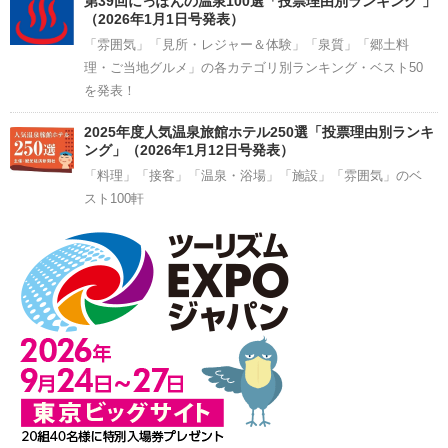
第39回にっぽんの温泉100選「投票理由別ランキング 」
（2026年1月1日号発表）
「雰囲気」「見所・レジャー＆体験」「泉質」「郷土料
理・ご当地グルメ」の各カテゴリ別ランキング・ベスト50
を発表！
2025年度人気温泉旅館ホテル250選「投票理由別ランキ
ング」（2026年1月12日号発表）
「料理」「接客」「温泉・浴場」「施設」「雰囲気」のベ
スト100軒