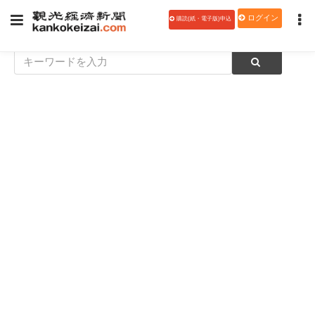
ログイン
購読(紙・電子版)申込