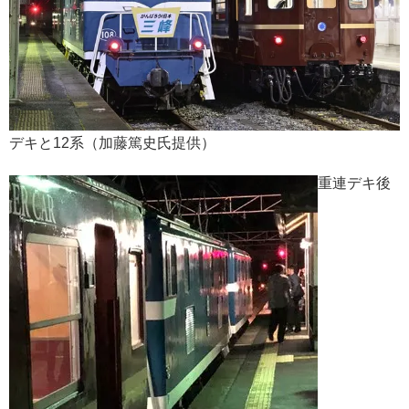
デキと12系（加藤篤史氏提供）
重連デキ後