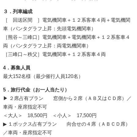
３．列車編成
［ 回送区間 ］電気機関車＋１２系客車４両＋電気機関
車（パンタグラフ上昇：先頭電気機関車）
［熊谷～三峰口］電気機関車＋電気機関車＋１２系客車４
両（パンタグラフ上昇：両電気機関車）
［三峰口～秩父］電気機関車＋１２系客車４両
4．募集人員
最大152名様（最少催行人員120名）
5．旅行代金（お一人当たり）
▶ ２席占有プラン 窓側から２席（ＡＢ又はＣＤ席）／
車両・座席指定不可
＜大人＞ 18,500円 ＜小人＞ 17,500円
▶ １ボックス占有プラン 向合せの４席（ＡＢＣＤ席）
／車両・座席指定不可