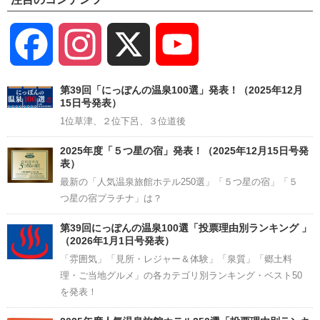
Facebook
Instagram
X
YouTube
Channel
第39回「にっぽんの温泉100選」発表！（2025年12月
15日号発表）
1位草津、２位下呂、３位道後
2025年度「５つ星の宿」発表！（2025年12月15日号発
表）
最新の「人気温泉旅館ホテル250選」「５つ星の宿」「５
つ星の宿プラチナ」は？
第39回にっぽんの温泉100選「投票理由別ランキング 」
（2026年1月1日号発表）
「雰囲気」「見所・レジャー＆体験」「泉質」「郷土料
理・ご当地グルメ」の各カテゴリ別ランキング・ベスト50
を発表！