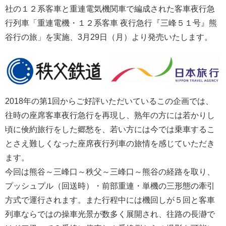
社の１２系客車と重連電気機関車で編成された客車夜行急
行列車「重連電機・１２系客車 夜行急行『三峰５１号』熊
谷行の旅」を実施、3月29日（月）より発売いたします。
2018年の第1回からご好評いただいているこの企画では、
往時の座席客車夜行急行を再現し、熟年の方には若かりし
頃に倹約旅行をした郷愁を、若い方には今では乗車するこ
とさえ難しくなった座席夜行列車の旅情を感じていただき
ます。
今回は熊谷～三峰口～秩父～三峰口～熊谷の経路を取り、
プッシュプル（回送時）・前部重連・単機の三形態の牽引
方式で運行されます。また行程中には機回しが５回と客車
列車ならではの操車光景が数多く展開され、往路の長瀞で