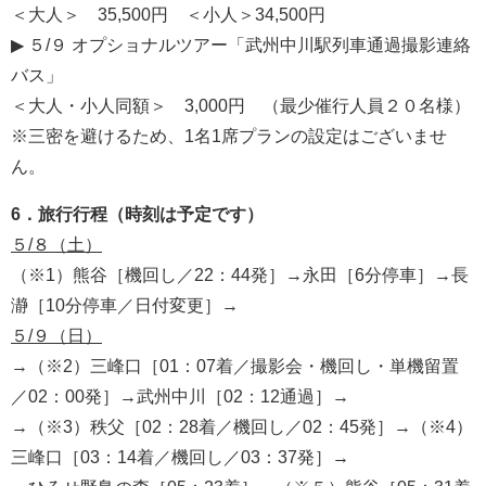
＜大人＞ 35,500円 ＜小人＞34,500円
▶ ５/９ オプショナルツアー「武州中川駅列車通過撮影連絡
バス」
＜大人・小人同額＞ 3,000円 （最少催行人員２０名様）
※三密を避けるため、1名1席プランの設定はございませ
ん。
6．旅行行程（時刻は予定です）
５/８（土）
（※1）熊谷［機回し／22：44発］→永田［6分停車］→長
瀞［10分停車／日付変更］→
５/９（日）
→（※2）三峰口［01：07着／撮影会・機回し・単機留置
／02：00発］→武州中川［02：12通過］→
→（※3）秩父［02：28着／機回し／02：45発］→（※4）
三峰口［03：14着／機回し／03：37発］→