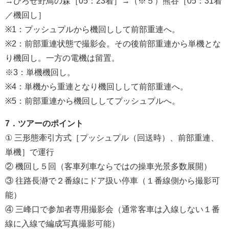
→ひろせ野鳥の森［05：23着］→（※５）熊谷［05：31着
／機回し］
※1：プッシュプルから機回しして前部重連へ。
※2：前部重連状態で撮影会。その後前部重連から単機とな
り機回し。一方の電機は留置。
※3：単機機回し。
※4：単機から重連となり機回しして前部重連へ。
※5：前部重連から機回ししてプッシュプルへ。
7．ツアーのポイント
① 三形態牽引方式［プッシュプル（回送時）、前部重連、
単機］で運行
② 機回し５回（客車列車ならではの操車光景多数展開）
③ 往路長瀞で２番線にドア扱い停車（１番線側から撮影可
能）
④ 三峰口で参加者専用撮影会（通常客車は入線しない１番
線に入線で編成写真撮影可能）