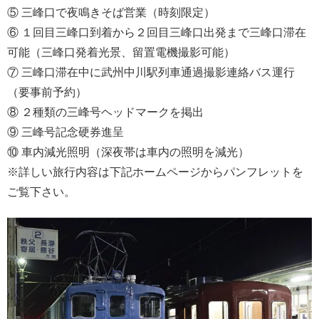
⑤ 三峰口で夜鳴きそば営業（時刻限定）
⑥ １回目三峰口到着から２回目三峰口出発まで三峰口滞在
可能（三峰口発着光景、留置電機撮影可能）
⑦ 三峰口滞在中に武州中川駅列車通過撮影連絡バス運行
（要事前予約）
⑧ ２種類の三峰号ヘッドマークを掲出
⑨ 三峰号記念硬券進呈
⑩ 車内減光照明（深夜帯は車内の照明を減光）
※詳しい旅行内容は下記ホームページからパンフレットを
ご覧下さい。