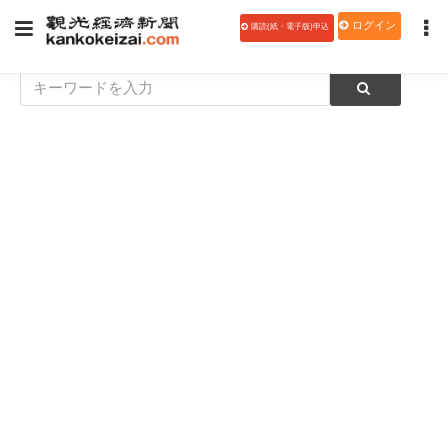
ログイン
購読(紙・電子版)申込