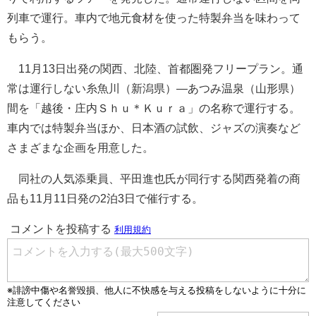
列車で運行。車内で地元食材を使った特製弁当を味わって
もらう。
11月13日出発の関西、北陸、首都圏発フリープラン。通
常は運行しない糸魚川（新潟県）―あつみ温泉（山形県）
間を「越後・庄内Ｓｈｕ＊Ｋｕｒａ」の名称で運行する。
車内では特製弁当ほか、日本酒の試飲、ジャズの演奏など
さまざまな企画を用意した。
同社の人気添乗員、平田進也氏が同行する関西発着の商
品も11月11日発の2泊3日で催行する。