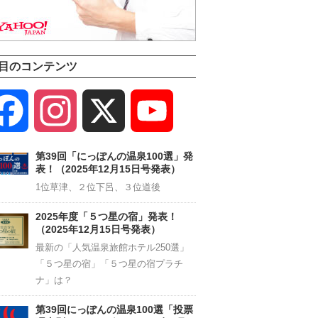
目のコンテンツ
Facebook
Instagram
X
YouTube
Channel
第39回「にっぽんの温泉100選」発
表！（2025年12月15日号発表）
1位草津、２位下呂、３位道後
2025年度「５つ星の宿」発表！
（2025年12月15日号発表）
最新の「人気温泉旅館ホテル250選」
「５つ星の宿」「５つ星の宿プラチ
ナ」は？
第39回にっぽんの温泉100選「投票