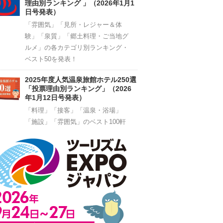
理由別ランキング 」（2026年1月1
日号発表）
「雰囲気」「見所・レジャー＆体
験」「泉質」「郷土料理・ご当地グ
ルメ」の各カテゴリ別ランキング・
ベスト50を発表！
2025年度人気温泉旅館ホテル250選
「投票理由別ランキング」（2026
年1月12日号発表）
「料理」「接客」「温泉・浴場」
「施設」「雰囲気」のベスト100軒