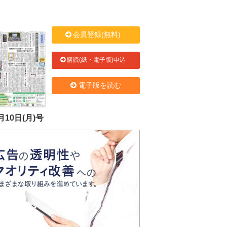
会員登録(無料)
購読(紙・電子版)申込
電子版を読む
月10日(月)号