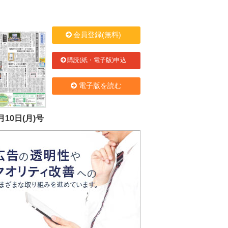
会員登録(無料)
購読(紙・電子版)申込
電子版を読む
月10日(月)号