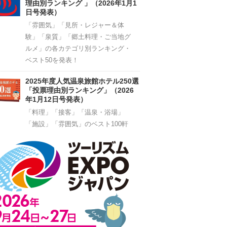
理由別ランキング 」（2026年1月1
日号発表）
「雰囲気」「見所・レジャー＆体
験」「泉質」「郷土料理・ご当地グ
ルメ」の各カテゴリ別ランキング・
ベスト50を発表！
2025年度人気温泉旅館ホテル250選
「投票理由別ランキング」（2026
年1月12日号発表）
「料理」「接客」「温泉・浴場」
「施設」「雰囲気」のベスト100軒