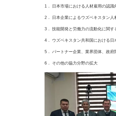
1． 日本市場における人材雇用の認識
2． 日本企業によるウズベキスタン人
3． 技能開発と労働力の流動化に関
4． ウズベキスタン共和国における日
5． パートナー企業、業界団体、政府
6． その他の協力分野の拡大