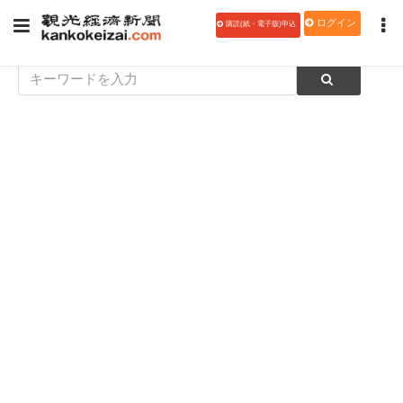
ログイン
購読(紙・電子版)申込