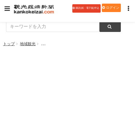
ログイン
購読(紙・電子版)申込
トップ
地域観光
日本初・270度海に囲まれたアリーナ「GLION AR