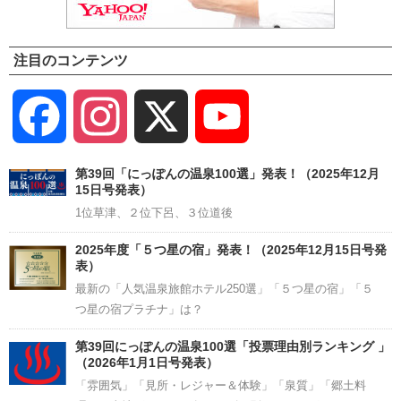
注目のコンテンツ
Facebook
Instagram
X
YouTube
Channel
第39回「にっぽんの温泉100選」発表！（2025年12月
15日号発表）
1位草津、２位下呂、３位道後
2025年度「５つ星の宿」発表！（2025年12月15日号発
表）
最新の「人気温泉旅館ホテル250選」「５つ星の宿」「５
つ星の宿プラチナ」は？
第39回にっぽんの温泉100選「投票理由別ランキング 」
（2026年1月1日号発表）
「雰囲気」「見所・レジャー＆体験」「泉質」「郷土料