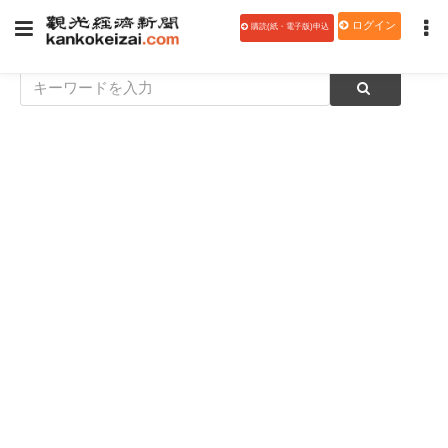
ログイン
購読(紙・電子版)申込