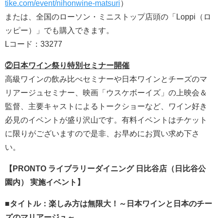
tike.com/event/nihonwine-matsuri
）
または、全国のローソン・ミニストップ店頭の「Loppi（ロ
ッピー）」でも購入できます。
Lコード：33277
②日本ワイン祭り特別セミナー開催
高級ワインの飲み比べセミナーや日本ワインとチーズのマ
リアージュセミナー、映画「ウスケボーイズ」の上映会＆
監督、主要キャストによるトークショーなど、ワイン好き
必見のイベントが盛り沢山です。有料イベントはチケット
に限りがございますので是非、お早めにお買い求め下さ
い。
【PRONTO ライブラリーダイニング 日比谷店（日比谷公
園内） 実施イベント】
■タイトル：楽しみ方は無限大！～日本ワインと日本のチー
ズのマリアージュ～