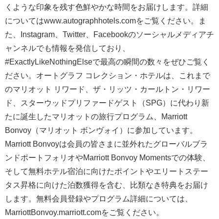
くような印象を残す色鮮やかな時間をお届けします。詳細
についてはwww.autographhotels.comをご覧ください。ま
た、Instagram、Twitter、Facebookのソーシャルメディアチ
ャンネルでも情報を発信しており、
#ExactlyLikeNothingElseで最高の瞬間の数々をぜひご覧く
ださい。オートグラフ コレクション・ホテルは、これまで
のマリオット リワード、ザ・リッツ・カールトン・リワー
ド、スターウッドプリファードゲスト（SPG）に代わり新
たに誕生したマリオットの旅行プログラム、Marriott
Bonvoy（マリオット ボンヴォイ）に参加しています。
Marriott Bonvoyは会員の皆さまに並外れたグローバルブラ
ンドポートフォリオやMarriott Bonvoy Momentsでの体験、
そして無料ホテル宿泊に向けたポイントやエリートステー
タス昇格に向けた泊数獲得を含む、比類なき特典をお届け
します。無料会員登録やプログラム詳細については、
MarriottBonvoy.marriott.comをご覧ください。