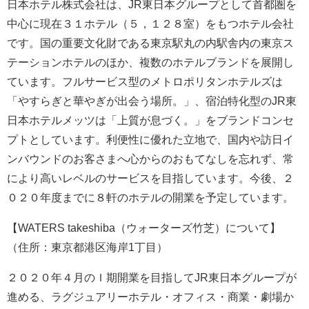
日本ホテル株式会社は、JR東日本グループとして首都圏を
中心に現在３１ホテル（５，１２８室）をもつホテル会社
です。国の重要文化財である東京駅丸の内駅舎内の東京ス
テーションホテルのほか、複数のホテルブランドを展開し
ています。フルサービス型のメトロポリタンホテルズは
「やすらぎと華やぎが出会う場所。」、宿泊特化型のJR東
日本ホテルメッツは「上質が息づく。」をブランドコンセ
プトとしています。利便性に優れた立地で、国内や訪日イ
ンバウンドのお客さまへ心からのおもてなしを忘れず、常
により高いレベルのサービスを目指しています。今後、２
０２０年度までに８軒のホテルの開業を予定しています。
【WATERS takeshiba（ウォーターズ竹芝）について】
（住所：東京都港区海岸1丁目）
２０２０年４月のＩ期開業を目指してJR東日本グループが
進める、ラグジュアリーホテル・オフィス・商業・劇場か