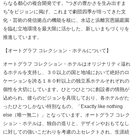
らなる都心の複合開発です。“つぎの豊かさを生み出すま
ち”をビジョンに掲げ、これまで劇団四季が培ってきた文
化・芸術の発信拠点の機能を核に、水辺と浜離宮恩賜庭園
を臨む立地環境を最大限に活かした、新しいまちづくりを
推進しています。
【オートグラフ コレクション・ホテルについて】
オートグラフ コレクション・ホテルはオリジナリティ溢れ
るホテルを支持し、３０以上の国と地域において絶好のロ
ケーションを誇る１８０軒以上の独立系ホテルそれぞれの
個性を大切にしています。ひとつひとつに創設者の情熱が
込められ、彼らのビジョンを具現しており、各ホテルがた
ったひとつしかない特別なもの、「Exactly like nothing
else（唯一無二）」となっています。オートグラフ コレク
ション・ホテルは、独自の造りと、デザインやおもてなし
に対しての強いこだわりを考慮の上セレクトされ、生涯続