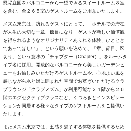
恩賜庭園をバルコニーから一望できるスイートルーム８室
を含む、全２６５室のゲストルームをご用意いたします。
メズム東京は、訪れるゲストにとって、「ホテルでの滞在
が人生の大切な一章、節目になり、ゲストが新しい価値観
を得られるようなオリジナリティあふれる体験、ひととき
であってほしい」、という願いを込めて、「章、節目、区
切り」という意味の「チャプター（Chapter）」をルームタ
イプ名に採用。開放的なバルコニーから美しいガーデンビ
ューをお愉しみいただけるゲストルームや、心地よい風を
感じながら水と緑に囲まれた空間でお寛ぎいただけるクラ
ブラウンジ「クラブメズム」が利用可能な２４階から２６
階のエグゼクティブクラスなど、くつろぎとインスピレー
ションが同居する様々なタイプのゲストルームをご提供い
たします。
またメズム東京では、五感を魅了する体験を提供するため