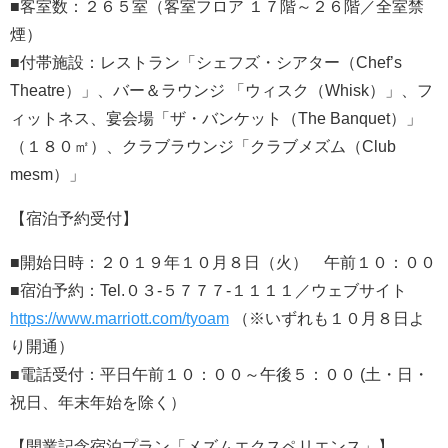
■客室数：２６５室（客室フロア １７階～２６階／全室禁
煙）
■付帯施設：レストラン「シェフズ・シアター（Chef’s
Theatre）」、バー＆ラウンジ 「ウィスク（Whisk）」、フ
ィットネス、宴会場「ザ・バンケット（The Banquet）」
（１８０㎡）、クラブラウンジ「クラブメズム（Club
mesm）」
【宿泊予約受付】
■開始日時：２０１９年１０月８日（火） 午前１０：００
■宿泊予約：Tel.０３-５７７７-１１１１／ウェブサイト
https://www.marriott.com/tyoam
（※いずれも１０月８日よ
り開通）
■電話受付：平日午前１０：００～午後５：００ (土・日・
祝日、年末年始を除く）
【開業記念宿泊プラン「メズムエクスペリエンス」】