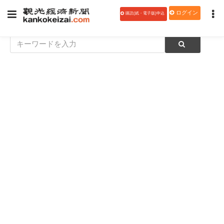
ログイン
購読(紙・電子版)申込