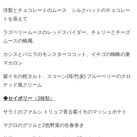
洋梨とチョコレートのムース シルクハットのチョコレー
トを添えて
ラズベリームースのレッドスパイダー、チェリーとチーズ
ムースの蝋燭、
カシスとバニラのモンスターココット、イチゴの蜘蛛の巣
マカロン
紫イモの棺タルト、スコーン(苺/竹炭) ブルーベリーのクロ
テッド風クリーム
◆セイボリー
（3種類）
サラミのファルシ トリュフ香る紫イモのマッシュポテト
マグロのグリルと2色野菜の生春巻き