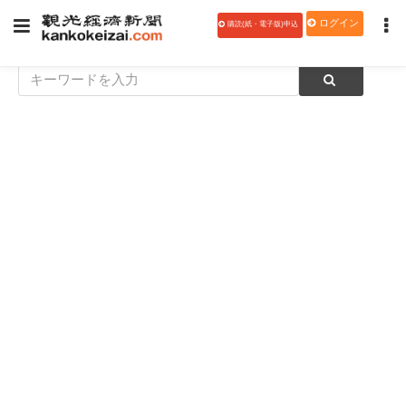
ログイン
購読(紙・電子版)申込