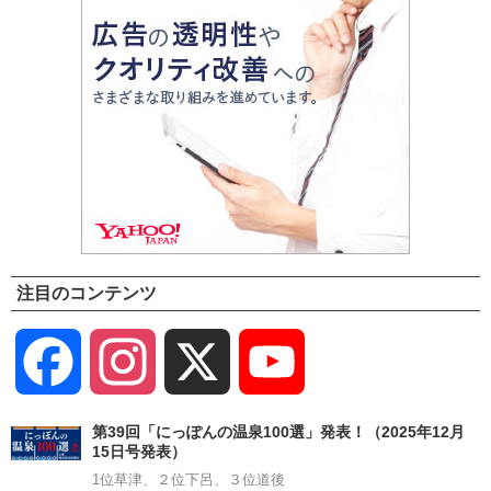
注目のコンテンツ
Facebook
Instagram
X
YouTube
Channel
第39回「にっぽんの温泉100選」発表！（2025年12月
15日号発表）
1位草津、２位下呂、３位道後