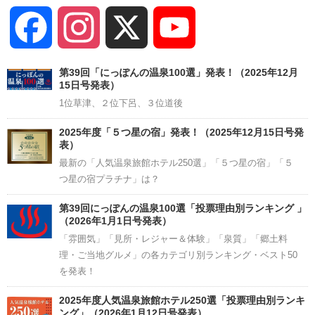
Facebook
Instagram
X
YouTube
Channel
第39回「にっぽんの温泉100選」発表！（2025年12月
15日号発表）
1位草津、２位下呂、３位道後
2025年度「５つ星の宿」発表！（2025年12月15日号発
表）
最新の「人気温泉旅館ホテル250選」「５つ星の宿」「５
つ星の宿プラチナ」は？
第39回にっぽんの温泉100選「投票理由別ランキング 」
（2026年1月1日号発表）
「雰囲気」「見所・レジャー＆体験」「泉質」「郷土料
理・ご当地グルメ」の各カテゴリ別ランキング・ベスト50
を発表！
2025年度人気温泉旅館ホテル250選「投票理由別ランキ
ング」（2026年1月12日号発表）