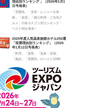
理由別ランキング 」（2026年1月1
日号発表）
「雰囲気」「見所・レジャー＆体
験」「泉質」「郷土料理・ご当地グ
ルメ」の各カテゴリ別ランキング・
ベスト50を発表！
2025年度人気温泉旅館ホテル250選
「投票理由別ランキング」（2026
年1月12日号発表）
「料理」「接客」「温泉・浴場」
「施設」「雰囲気」のベスト100軒