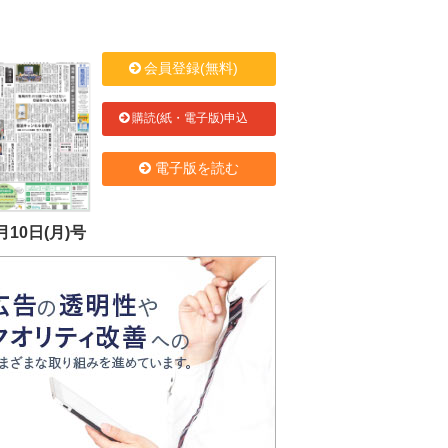
会員登録(無料)
購読(紙・電子版)申込
電子版を読む
月10日(月)号