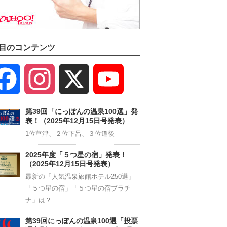
目のコンテンツ
Facebook
Instagram
X
YouTube
Channel
第39回「にっぽんの温泉100選」発
表！（2025年12月15日号発表）
1位草津、２位下呂、３位道後
2025年度「５つ星の宿」発表！
（2025年12月15日号発表）
最新の「人気温泉旅館ホテル250選」
「５つ星の宿」「５つ星の宿プラチ
ナ」は？
第39回にっぽんの温泉100選「投票