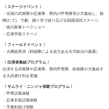
〈 ステージイベント 〉
・全国の武将隊や忍者隊、県内の甲冑隊等が大集結し、殺
陣(たて)、寸劇、踊り等で繰り広げる戦国演武ステージ
・徳川家康トークショー
・忍者学校ステージ
〈 フィールドイベント 〉
・火縄銃実演（鉄砲隊による迫力ある古式銃法の披露）
〈 出演者集結プログラム 〉
出演する武将隊や忍者隊、県内甲冑隊、鉄砲隊が大集結す
る大武者行列を実施
〈 サムライ・ニンジャ体験プログラム 〉
・甲冑試着体験
・忍者衣装試着体験
・手裏剣投げ体験