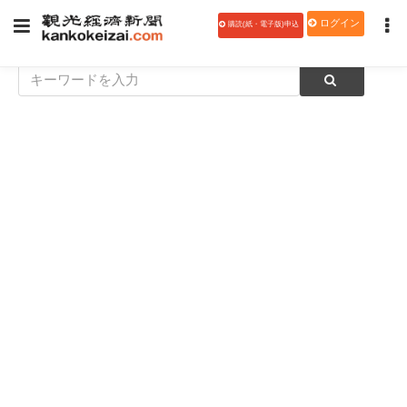
ログイン
購読(紙・電子版)申込