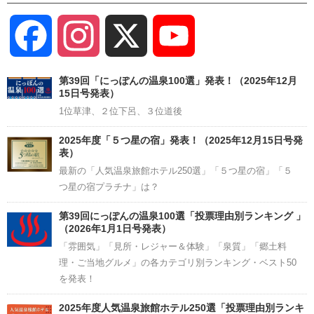
Facebook
Instagram
X
YouTube
Channel
第39回「にっぽんの温泉100選」発表！（2025年12月
15日号発表）
1位草津、２位下呂、３位道後
2025年度「５つ星の宿」発表！（2025年12月15日号発
表）
最新の「人気温泉旅館ホテル250選」「５つ星の宿」「５
つ星の宿プラチナ」は？
第39回にっぽんの温泉100選「投票理由別ランキング 」
（2026年1月1日号発表）
「雰囲気」「見所・レジャー＆体験」「泉質」「郷土料
理・ご当地グルメ」の各カテゴリ別ランキング・ベスト50
を発表！
2025年度人気温泉旅館ホテル250選「投票理由別ランキ