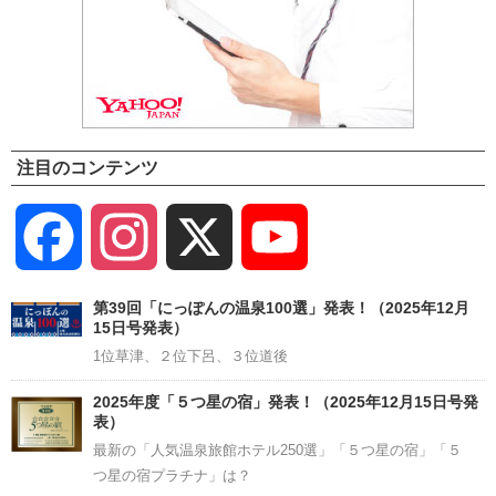
注目のコンテンツ
Facebook
Instagram
X
YouTube
Channel
第39回「にっぽんの温泉100選」発表！（2025年12月
15日号発表）
1位草津、２位下呂、３位道後
2025年度「５つ星の宿」発表！（2025年12月15日号発
表）
最新の「人気温泉旅館ホテル250選」「５つ星の宿」「５
つ星の宿プラチナ」は？