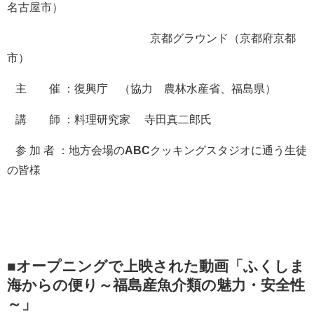
名古屋市）
京都グラウンド（京都府京都
市）
主 催 ：復興庁 （協力 農林水産省、福島県）
講 師 ：料理研究家 寺田真二郎氏
参 加 者 ：地方会場の
ABC
クッキングスタジオに通う生徒
の皆様
■
オープニングで上映された
動画
「ふくしま
海からの便り～福島産魚介類の魅力・安全性
～」