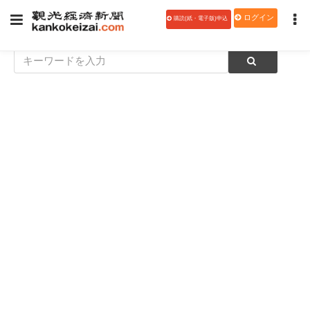
ログイン
購読(紙・電子版)申込