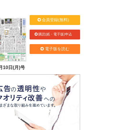
会員登録(無料)
購読(紙・電子版)申込
電子版を読む
月10日(月)号