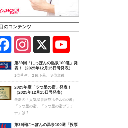
目のコンテンツ
Facebook
Instagram
X
YouTube
Channel
第39回「にっぽんの温泉100選」発
表！（2025年12月15日号発表）
1位草津、２位下呂、３位道後
2025年度「５つ星の宿」発表！
（2025年12月15日号発表）
最新の「人気温泉旅館ホテル250選」
「５つ星の宿」「５つ星の宿プラチ
ナ」は？
第39回にっぽんの温泉100選「投票