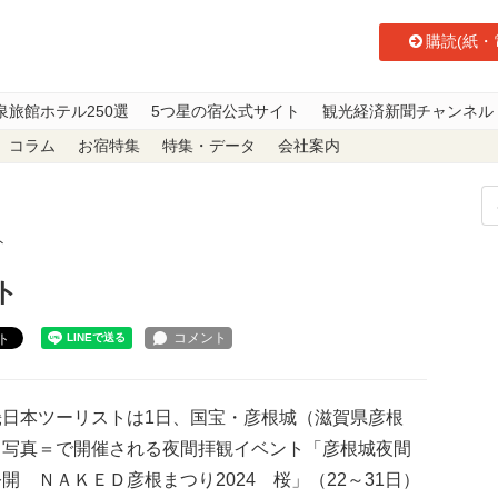
購読(紙・
泉旅館ホテル250選
5つ星の宿公式サイト
観光経済新聞チャンネル
コラム
お宿特集
特集・データ
会社案内
ト
ト
ト
日本ツーリストは1日、国宝・彦根城（滋賀県彦根
＝写真＝で開催される夜間拝観イベント「彦根城夜間
開 ＮＡＫＥＤ彦根まつり2024 桜」（22～31日）