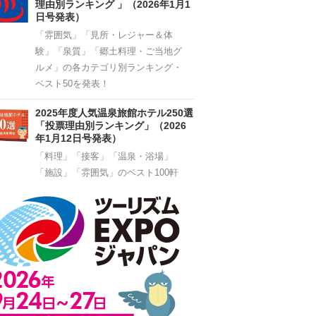
理由別ランキング 」（2026年1月1
日号発表）
「雰囲気」「見所・レジャー＆体
験」「泉質」「郷土料理・ご当地グ
ルメ」の各カテゴリ別ランキング・
ベスト50を発表！
2025年度人気温泉旅館ホテル250選
「投票理由別ランキング」（2026
年1月12日号発表）
「料理」「接客」「温泉・浴場」
「施設」「雰囲気」のベスト100軒