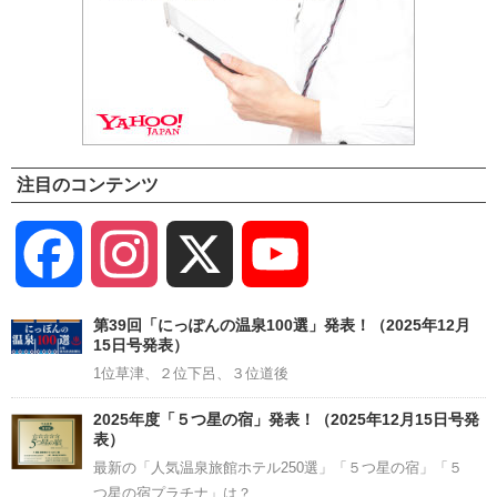
注目のコンテンツ
Facebook
Instagram
X
YouTube
Channel
第39回「にっぽんの温泉100選」発表！（2025年12月
15日号発表）
1位草津、２位下呂、３位道後
2025年度「５つ星の宿」発表！（2025年12月15日号発
表）
最新の「人気温泉旅館ホテル250選」「５つ星の宿」「５
つ星の宿プラチナ」は？