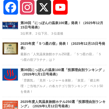
Facebook
Instagram
X
YouTube
Channel
第39回「にっぽんの温泉100選」発表！（2025年12月
15日号発表）
1位草津、２位下呂、３位道後
2025年度「５つ星の宿」発表！（2025年12月15日号発
表）
最新の「人気温泉旅館ホテル250選」「５つ星の宿」「５
つ星の宿プラチナ」は？
第39回にっぽんの温泉100選「投票理由別ランキング 」
（2026年1月1日号発表）
「雰囲気」「見所・レジャー＆体験」「泉質」「郷土料
理・ご当地グルメ」の各カテゴリ別ランキング・ベスト50
を発表！
2025年度人気温泉旅館ホテル250選「投票理由別ランキ
ング」（2026年1月12日号発表）