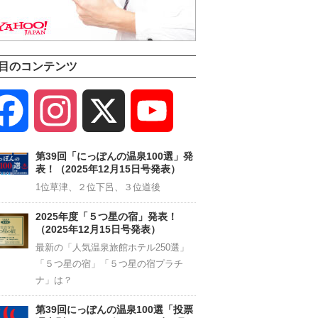
目のコンテンツ
Facebook
Instagram
X
YouTube
Channel
第39回「にっぽんの温泉100選」発
表！（2025年12月15日号発表）
1位草津、２位下呂、３位道後
2025年度「５つ星の宿」発表！
（2025年12月15日号発表）
最新の「人気温泉旅館ホテル250選」
「５つ星の宿」「５つ星の宿プラチ
ナ」は？
第39回にっぽんの温泉100選「投票