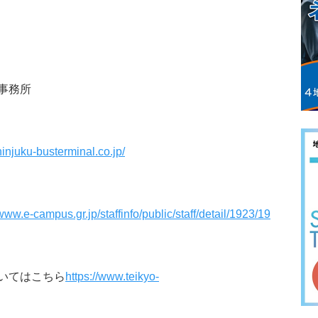
事務所
shinjuku-busterminal.co.jp/
/www.e-campus.gr.jp/staffinfo/public/staff/detail/1923/19
いてはこちら
https://www.teikyo-