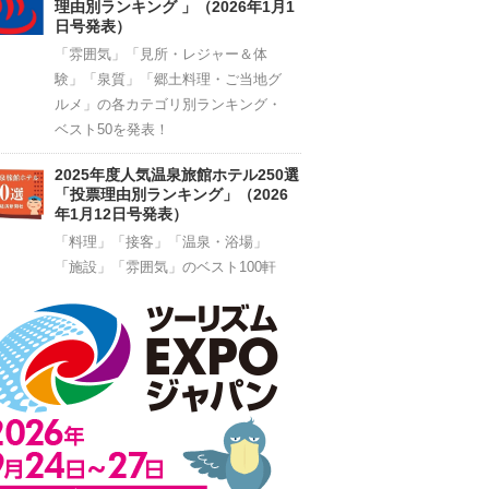
理由別ランキング 」（2026年1月1
日号発表）
「雰囲気」「見所・レジャー＆体
験」「泉質」「郷土料理・ご当地グ
ルメ」の各カテゴリ別ランキング・
ベスト50を発表！
2025年度人気温泉旅館ホテル250選
「投票理由別ランキング」（2026
年1月12日号発表）
「料理」「接客」「温泉・浴場」
「施設」「雰囲気」のベスト100軒