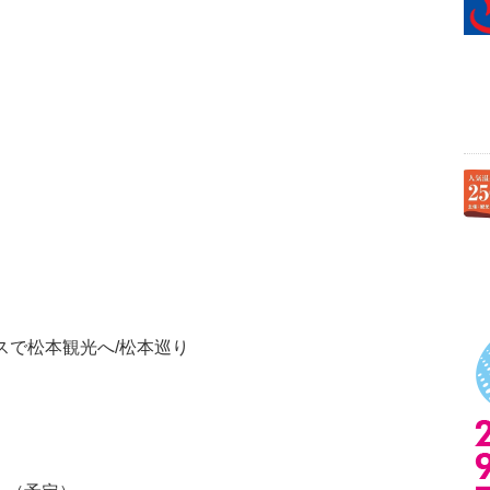
スで松本観光へ/松本巡り