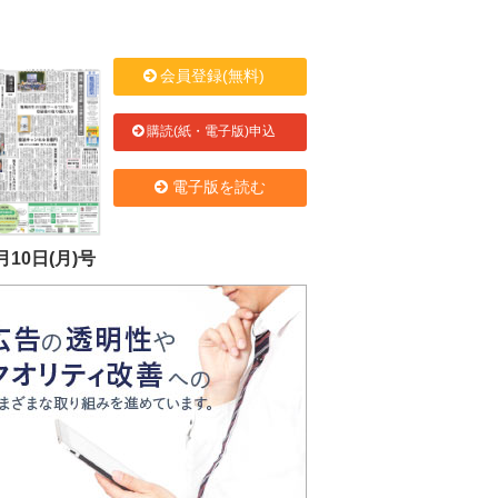
会員登録(無料)
購読(紙・電子版)申込
電子版を読む
月10日(月)号