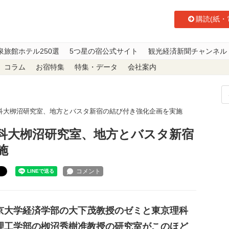
購読(紙・
泉旅館ホテル250選
5つ星の宿公式サイト
観光経済新聞チャンネル
コラム
お宿特集
特集・データ
会社案内
科大栁沼研究室、地方とバスタ新宿の結び付き強化企画を実施
科大栁沼研究室、地方とバスタ新宿
施
ト
大学経済学部の大下茂教授のゼミと東京理科
理工学部の栁沼秀樹准教授の研究室がこのほど