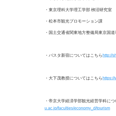
・東京理科大学理工学部 栁沼研究室
・松本市観光プロモーション課
・国土交通省関東地方整備局東京国道
・バスタ新宿についてはこちら
http://
・大下茂教授についてはこちら
https:/
・帝京大学経済学部観光経営学科につ
u.ac.jp/faculties/economy_d/tourism