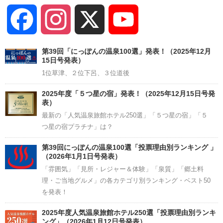
Facebook
Instagram
X
YouTube
Channel
第39回「にっぽんの温泉100選」発表！（2025年12月
15日号発表）
1位草津、２位下呂、３位道後
2025年度「５つ星の宿」発表！（2025年12月15日号発
表）
最新の「人気温泉旅館ホテル250選」「５つ星の宿」「５
つ星の宿プラチナ」は？
第39回にっぽんの温泉100選「投票理由別ランキング 」
（2026年1月1日号発表）
「雰囲気」「見所・レジャー＆体験」「泉質」「郷土料
理・ご当地グルメ」の各カテゴリ別ランキング・ベスト50
を発表！
2025年度人気温泉旅館ホテル250選「投票理由別ランキ
ング」（2026年1月12日号発表）