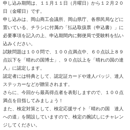
申し込み期間は、１１月１１日（月曜日）から１２月２０
日（金曜日）です。
申し込みは、岡山商工会議所、岡山県庁、各県民局などに
置いている、チラシに付属の「払込取扱票（申込書）」に
必要事項を記入の上、申込期間内に郵便局で受験料を払い
込みください。
試験問題は１００問で、１００点満点中、６０点以上８９
点以下を「晴れの国博士」、９０点以上を「晴れの国の達
人」に認定します。
認定者には特典として、認定証カードや達人バッジ、達人
ステッカーなどが贈呈されます。
さらに、今回から最高得点者を表彰しますので、１００点
満点を目指してみましょう！
また、検定対策として、検定応援サイト「晴れの国 達人
への道」を開設していますので、検定の腕試しにチャレン
ジしてください。