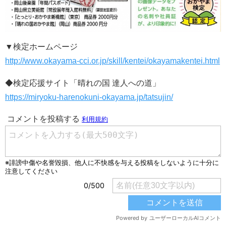
▼検定ホームページ
http://www.okayama-cci.or.jp/skill/kentei/okayamakentei.html
◆検定応援サイト「晴れの国 達人への道」
https://miryoku-harenokuni-okayama.jp/tatsujin/