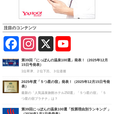
注目のコンテンツ
Facebook
Instagram
X
YouTube
Channel
第39回「にっぽんの温泉100選」発表！（2025年12月
15日号発表）
1位草津、２位下呂、３位道後
2025年度「５つ星の宿」発表！（2025年12月15日号発
表）
最新の「人気温泉旅館ホテル250選」「５つ星の宿」「５
つ星の宿プラチナ」は？
第39回にっぽんの温泉100選「投票理由別ランキング 」
（2026年1月1日号発表）