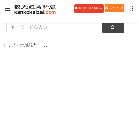
ログイン
購読(紙・電子版)申込
トップ
地域観光
岡山県、「第６回晴れの国おかやま検定」を令和２年