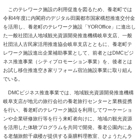
このテレワーク施設の利用促進を図るため、養老町では
令和4年度に内閣府のデジタル田園都市国家構想推進交付金
を活用し、養老町のテレワーク施設「YOROffice」に進出し
た一般社団法人地域観光資源開発推進機構岐阜支店、一般
社団法人古民家活用推進協会岐阜支店とともに、養老町テ
レワーク施設進出企業補助事業として、前者とはDMCビジ
ネス推進事業（シティプロモーション事業）を、後者とは
お試し移住推進空き家リフォーム宿泊施設事業に取り組ん
でいる。
DMCビジネス推進事業では、地域観光資源開発推進機構
岐阜支店が地元の旅行会社の養老旅行センターと業務提携
を行い、養老町のテレワーク施設を利用してワーケーショ
ンや企業研修旅行等を行う来町者向けに、地域の観光資源
を活用した体験プログラムを共同で開発。養老公園内にあ
る老舗旅館千歳楼が提供する薬膳料理教室、ひょうたんラ