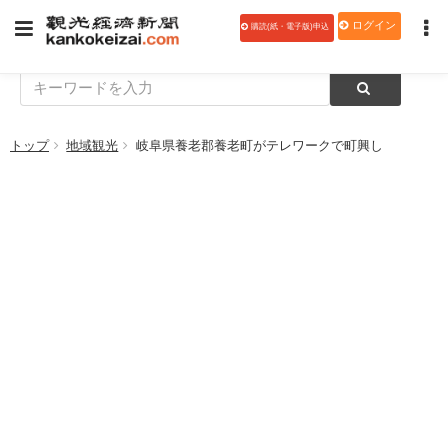
ログイン
購読(紙・電子版)申込
トップ
地域観光
岐阜県養老郡養老町がテレワークで町興し