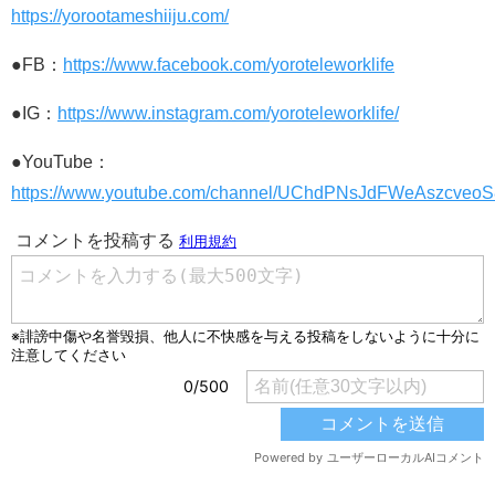
https://yorootameshiiju.com/
●FB：
https://www.facebook.com/yoroteleworklife
●IG：
https://www.instagram.com/yoroteleworklife/
●YouTube：
https://www.youtube.com/channel/UChdPNsJdFWeAszcveo