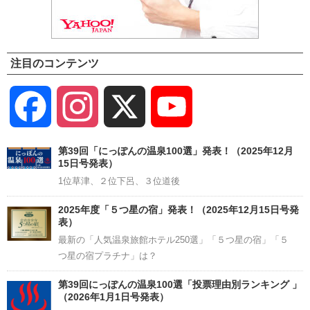
注目のコンテンツ
Facebook
Instagram
X
YouTube
Channel
第39回「にっぽんの温泉100選」発表！（2025年12月
15日号発表）
1位草津、２位下呂、３位道後
2025年度「５つ星の宿」発表！（2025年12月15日号発
表）
最新の「人気温泉旅館ホテル250選」「５つ星の宿」「５
つ星の宿プラチナ」は？
第39回にっぽんの温泉100選「投票理由別ランキング 」
（2026年1月1日号発表）