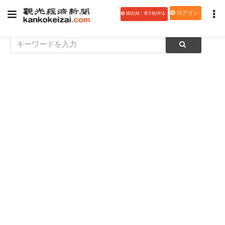
ログイン
購読(紙・電子版)申込