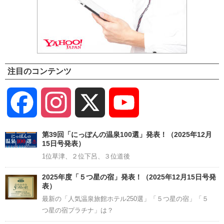
注目のコンテンツ
Facebook
Instagram
X
YouTube
Channel
第39回「にっぽんの温泉100選」発表！（2025年12月
15日号発表）
1位草津、２位下呂、３位道後
2025年度「５つ星の宿」発表！（2025年12月15日号発
表）
最新の「人気温泉旅館ホテル250選」「５つ星の宿」「５
つ星の宿プラチナ」は？