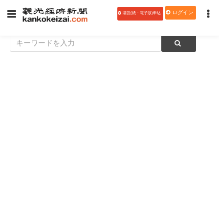
ログイン
購読(紙・電子版)申込